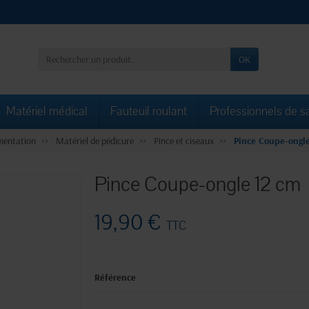
OK
Matériel médical
Fauteuil roulant
Professionnels de s
mentation
Matériel de pédicure
Pince et ciseaux
Pince Coupe-ongl
Pince Coupe-ongle 12 cm
19,90 €
TTC
Référence