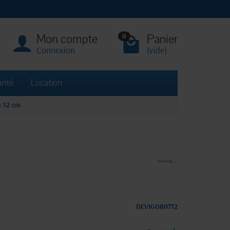
Mon compte
Panier
0
Connexion
(vide)
anté
Location
e 12 cm
DEVIGOB0772