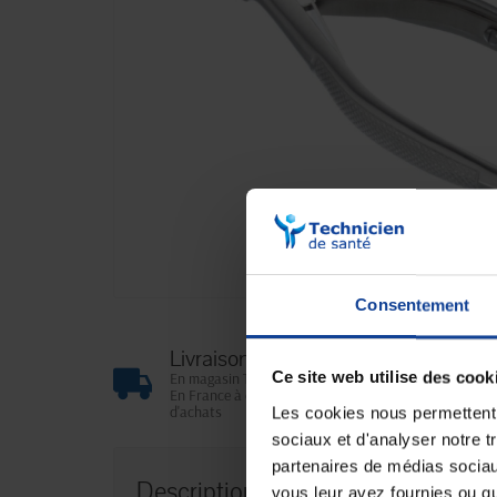
Consentement
Livraison gratuite
En magasin Technicien de santé
Ce site web utilise des cook
En France à domicile à partir de 99€
d'achats
Les cookies nous permettent d
sociaux et d'analyser notre t
partenaires de médias sociaux
Description
vous leur avez fournies ou qu'