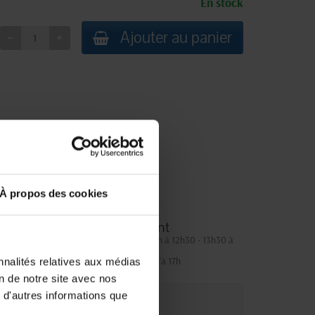
En stock
Ajouter au panier
À propos des cookies
Service client
Lundi au jeudi : 9h à 12h30 - 13h30 à
18h
Le vendredi jusqu'à 17h
nnalités relatives aux médias
on de notre site avec nos
 d'autres informations que
que