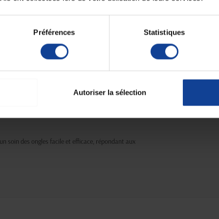
Unité de consomm
nombre
Préférences
Statistiques
I 304
est conçue pour offrir une résistance et une
Unité de consomm
type (emballage)
urs. Idéale pour un travail de manucure et pédicure
stesse longue durée.
ptimale.
Autoriser la sélection
ier les ongles des pieds.
 la réglementation en vigueur.
 un soin des ongles facile et efficace, répondant aux