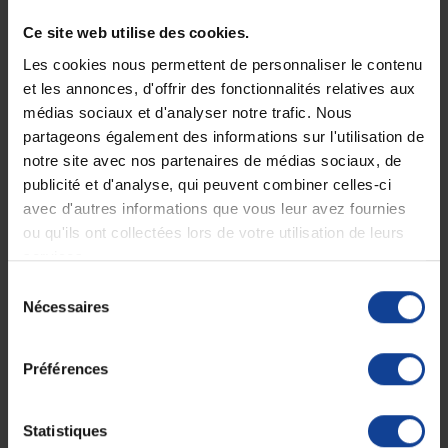
doublure interne en jersey doux et d'un tissu de recouvrement
soudé. Le modèle latéralisé Respiform est disponible en cinq
Ce site web utilise des cookies.
tailles pour une parfaite adaptation à l'utilisateur.
Les cookies nous permettent de personnaliser le contenu
Caractéristiques :
et les annonces, d'offrir des fonctionnalités relatives aux
design anatomique ajusté
médias sociaux et d'analyser notre trafic. Nous
facilité de mise en place avec une seule main grâce aux sangles
partageons également des informations sur l'utilisation de
auto-agrippantes
bouton d'arrêt "Strap-Stop" pour chaque sangle
notre site avec nos partenaires de médias sociaux, de
tissu Ozone pour une meilleure aération
publicité et d'analyse, qui peuvent combiner celles-ci
doublure interne en jersey doux
avec d'autres informations que vous leur avez fournies
modèle latéralisé
disponible en 5 tailles (de pédiatrique-XS à XL)
ou qu'ils ont collectées lors de votre utilisation de leurs
services.
Indications :
Sélection
entorses et traumatismes du poignet
Nécessaires
immobilisation pré et/ou post-opératoire
du
arthrose du poignet
consentement
Entretien :
Préférences
laver à l’eau tiède à l’aide d’un détergent doux
ne pas utiliser d’agent blanchissant
rincer abondamment
Statistiques
sécher à l’air libre