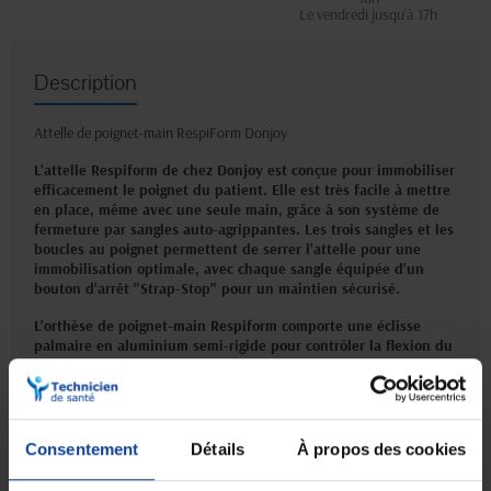
Le vendredi jusqu'à 17h
Description
Attelle de poignet-main RespiForm Donjoy
L'attelle Respiform de chez Donjoy est conçue pour immobiliser
efficacement le poignet du patient. Elle est très facile à mettre
en place, même avec une seule main, grâce à son système de
fermeture par sangles auto-agrippantes. Les trois sangles et les
boucles au poignet permettent de serrer l'attelle pour une
immobilisation optimale, avec chaque sangle équipée d'un
bouton d'arrêt "Strap-Stop" pour un maintien sécurisé.
L'orthèse de poignet-main Respiform comporte une éclisse
palmaire en aluminium semi-rigide pour contrôler la flexion du
poignet. Elle dispose également de deux éclisses dorsales : une
éclisse semi-rigide en aluminium située au niveau du pouce et
une éclisse en acier ressort de type spirale située sur le côté
styloïde.
Consentement
Détails
À propos des cookies
L'attelle est fabriquée à partir d'un tissu Ozone pour une
meilleure aération et un confort accru. Elle est munie d'une