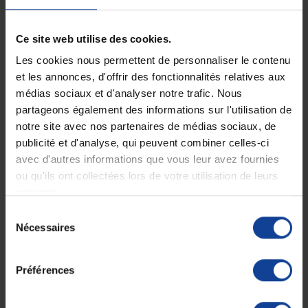
du pouce
modèle latéralisé
disponible en 5 tailles (de xs à xl)
Ce site web utilise des cookies.
doit être thermoformée dans un four Exos
Les cookies nous permettent de personnaliser le contenu
et les annonces, d'offrir des fonctionnalités relatives aux
Indications
:
médias sociaux et d'analyser notre trafic. Nous
rhizarthrose
partageons également des informations sur l'utilisation de
entorse bénigne du poignet
notre site avec nos partenaires de médias sociaux, de
entorse bénigne à modérée de la colonne du pouce
fracture simple de la colonne du pouce
publicité et d'analyse, qui peuvent combiner celles-ci
avec d'autres informations que vous leur avez fournies
pouce du skieur
ou qu'ils ont collectées lors de votre utilisation de leurs
hyper-extension de l'articulation
services.
Contre-indication :
Sélection
Nécessaires
du
patients présentant des allergies connues aux mousses,
consentement
adhésifs ou produits en plastique.
Préférences
E
ntretien :