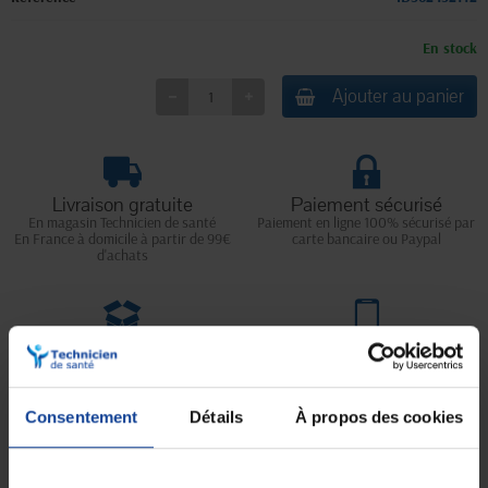
En stock
Ajouter au panier
Livraison gratuite
Paiement sécurisé
En magasin Technicien de santé
Paiement en ligne 100% sécurisé par
En France à domicile à partir de 99€
carte bancaire ou Paypal
d'achats
Expédition
Service client
soignée et discrète
Lundi au jeudi : 9h à 12h30 - 13h30 à
18h
Le vendredi jusqu'à 17h
Consentement
Détails
À propos des cookies
Description