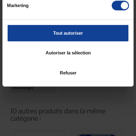
Convient aux
personnes mobiles ou semi-mobiles
.
Marketing
Usage recommandé :
gestion d’incontinence sévère en contexte
domiciliaire, en établissements de santé ou en soins de longue durée.
Tout autoriser
Fiche technique
Fiche technique
Autoriser la sélection
Conditionnement
12
(pièce par sachet)
Refuser
Unité de
Sachet(s)
consommation type
(emballage)
10 autres produits dans la même
catégorie :