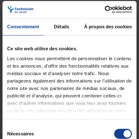
Le conseil des Techniciens de Santé
: Déchirer les soudures
latérales de la ceinture pour retirer de manière simple et hygiénique la
protection.
Consentement
Détails
À propos des cookies
De nombreux avantages pour un confort
optimal
Plus de bien-être
: La technologie Air System permet de préserver
Ce site web utilise des cookies.
l'intégrité cutanée grâce à une enveloppe extérieure en toucher textile
très doux et respirable.
Les cookies nous permettent de personnaliser le contenu
et les annonces, d'offrir des fonctionnalités relatives aux
Plus de discrétion
: L'élasticité de la protection garantit un maintien
parfait pour rester invisible sous les vêtements.
médias sociaux et d'analyser notre trafic. Nous
partageons également des informations sur l'utilisation de
Plus de sécurité
: Les barrières anti-fuites hydrophobes et élastiques
notre site avec nos partenaires de médias sociaux, de
limitent le risque de fuites au moment de la miction.
publicité et d'analyse, qui peuvent combiner celles-ci
Plus d'économie
: Le témoin d'humidité qui change de couleur au
avec d'autres informations que vous leur avez fournies
contact de l'urine permet de contrôler avec discrétion la saturation du
ou qu'ils ont collectées lors de votre utilisation de leurs
produit et limiter les changes systématiques.
services.
Plus de confiance en soi
: La nouvelle génération de super
absorbant neutralise les odeurs tout en retenant efficacement les
Sélection
liquides.
Nécessaires
du