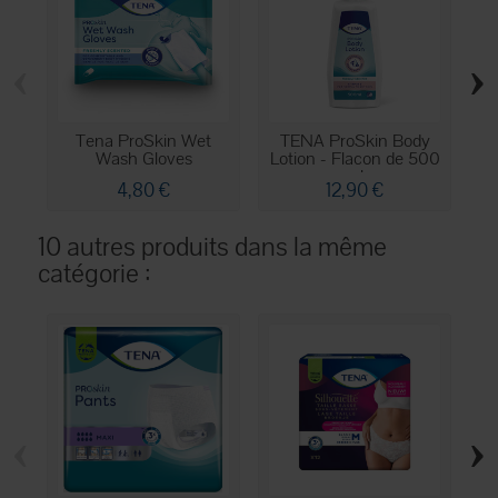
‹
›
Tena ProSkin Wet
TENA ProSkin Body
T
Wash Gloves
Lotion - Flacon de 500
ml
4,80 €
12,90 €
10 autres produits dans la même
catégorie :
‹
›