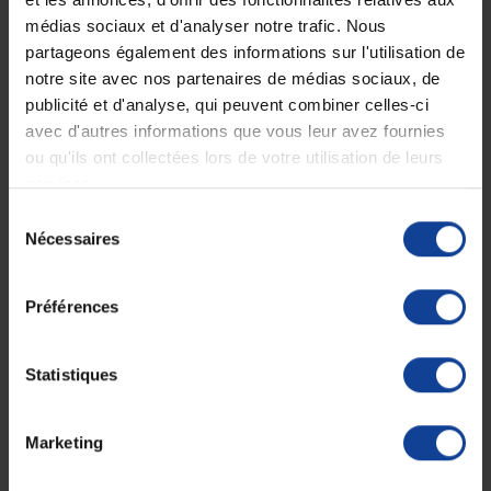
Description
médias sociaux et d'analyser notre trafic. Nous
partageons également des informations sur l'utilisation de
Aniosafe Savon Doux HF
notre site avec nos partenaires de médias sociaux, de
•
Nettoyant doux pour les mains et la peau, conçu pour un usage
publicité et d'analyse, qui peuvent combiner celles-ci
fréquent.
avec d'autres informations que vous leur avez fournies
•
Idéal pour le nettoyage régulier des mains et la toilette quotidienne.
•
Formule enrichie en glycérine hydratante et agents émollients.
ou qu'ils ont collectées lors de votre utilisation de leurs
•
Adapté aux peaux sensibles.
services.
•
pH neutre respectueux de l’épiderme.
•
Sans ajout de parfum ni de colorant.
Sélection
•
Testé dermatologiquement.
Nécessaires
du
•
Se rince facilement.
consentement
Fiche technique
Préférences
Fiche technique
Statistiques
Quantité de volume
5000
Indique la quantité de
contenu dans le
contenant
Marketing
Unité mesure de
millilitre(s)