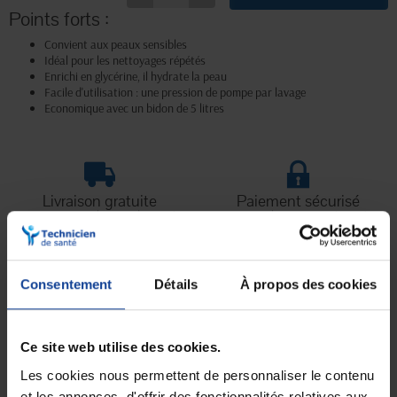
Points forts :
Convient aux peaux sensibles
Idéal pour les nettoyages répétés
Enrichi en glycérine, il hydrate la peau
Facile d'utilisation : une pression de pompe par lavage
Economique avec un bidon de 5 litres
Livraison gratuite
Paiement sécurisé
En magasin Technicien de santé
Paiement en ligne 100% sécurisé par
En France à domicile à partir de 99€
carte bancaire ou Paypal
d'achats
Consentement
Détails
À propos des cookies
Expédition
Service client
soignée et discrète
Lundi au jeudi : 9h à 12h30 - 13h30 à
Ce site web utilise des cookies.
18h
Le vendredi jusqu'à 17h
Les cookies nous permettent de personnaliser le contenu
et les annonces, d'offrir des fonctionnalités relatives aux