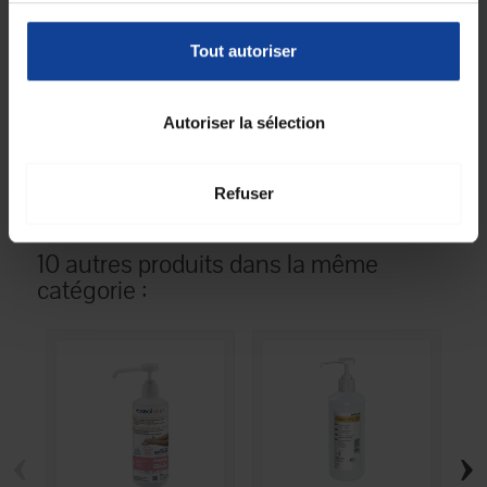
volume (indique
l'unité de mesure
utilisée pour la
quantité de volume)
Tout autoriser
Unité de
1
consommation
nombre
Autoriser la sélection
Unité de
Unité(s)
consommation type
(emballage)
Refuser
10 autres produits dans la même
catégorie :
‹
›