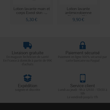
Lotion lavante main et
Lotion lavante
A
corps Exeol skin -...
antimicrobienne
Skinsan 2%...
5,30 €
9,90 €
Livraison gratuite
Paiement sécurisé
En magasin Technicien de santé
Paiement en ligne 100% sécurisé par
En France à domicile à partir de 99€
carte bancaire ou Paypal
d'achats
Expédition
Service client
soignée et discrète
Lundi au jeudi : 9h à 12h30 - 13h30 à
18h
Le vendredi jusqu'à 17h