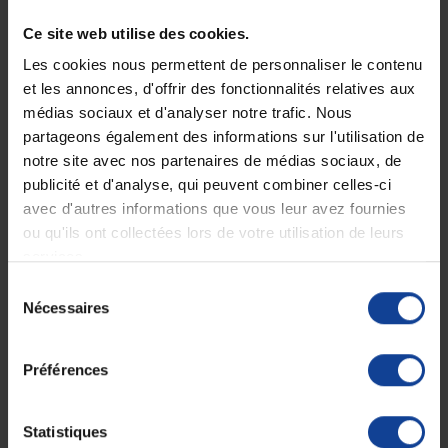
Flacon pompe 1 Litre
Certifié Bio
Ce site web utilise des cookies.
Les cookies nous permettent de personnaliser le contenu
et les annonces, d'offrir des fonctionnalités relatives aux
Vertus :
médias sociaux et d'analyser notre trafic. Nous
Plongez dans les bienfaits de l'eau thermale des Pyrénées, réputée
partageons également des informations sur l'utilisation de
pour ses propriétés apaisantes et protectrices. Le Gel douche
notre site avec nos partenaires de médias sociaux, de
hypoallergénique s'engage à laisser une peau hydratée et fraîche,
même aux peaux les plus sèches.
publicité et d'analyse, qui peuvent combiner celles-ci
avec d'autres informations que vous leur avez fournies
L'extrait d'Argan bio, véritable joyau de cette formule, crée un bouclier
ou qu'ils ont collectées lors de votre utilisation de leurs
protecteur pour votre peau, agissant comme un rempart contre les
sensations de tiraillement et d'inconfort.
services.
Une formule sans sulfates à la texture douche et fraîche vous invite à
Sélection
une expérience de bien-être, apportant confort et souplesse à votre
Nécessaires
du
peau. Convient à toute la famille dès la naissance.
consentement
Existe aussi en format voyage !
Préférences
Ingrédients :
Aqua (Water), Decyl Glucoside, Glycerin, Coco-Betaine, Sorbitol, Aqua
(Thermal Water), Aloe Barbadensis Leaf Juice Powder*, Argan Oil
Statistiques
Polyglyceryl-6 Esters**, Xanthan Gum, Coco-Glucoside, Glyceryl