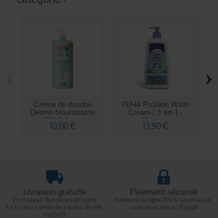
‹
›
Crème de douche
TENA ProSkin Wash
Ge
Dermo-Nourissante
Cream / 3-en-1 -
L
BIO 1l Aqua
Flacon...
10,00 €
13,90 €
Livraison gratuite
Paiement sécurisé
En magasin Technicien de santé
Paiement en ligne 100% sécurisé par
En France à domicile à partir de 99€
carte bancaire ou Paypal
d'achats