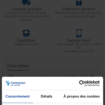
Livraison gratuite
Paiement sécurisé
En magasin Technicien de santé
Paiement en ligne 100% sécurisé par
En France à domicile à partir de 99€
carte bancaire ou Paypal
d'achats
Expédition
Service client
soignée et discrète
Lundi au jeudi : 9h à 12h30 - 13h30 à
18h
Le vendredi jusqu'à 17h
Description
Offrez à votre peau la douceur et la fraîcheur dont elle a
besoin avec le Gel douche dermo-nettoyant
hypoallergénique, certifié BIO et formulé à partir de
98% d'ingrédients d’origine naturelle.
Consentement
Détails
À propos des cookies
Caractéristiques :