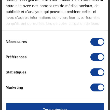
notre site avec nos partenaires de médias sociaux, de
publicité et d'analyse, qui peuvent combiner celles-ci
avec d'autres informations que vous leur avez fournies
Expédition
Service client
ou qu'ils ont collectées lors de votre utilisation de leurs
soignée et discrète
Lundi au jeudi : 9h à 12h30 - 13h30 à
18h
services.
Le vendredi jusqu'à 17h
Sélection
Nécessaires
du
Description
consentement
Préférences
Stérilisée aux rayons gamma.La boite de 100
Fiche technique
Statistiques
Fiche technique
Marketing
Conditionnement
100
(pièce par sachet)
Unité de
100
consommation
Tout autoriser