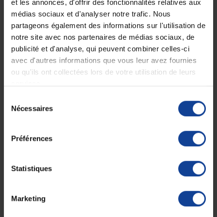
et les annonces, d'offrir des fonctionnalités relatives aux
Le patient reste autonome grâce à une liberté de mouvement
médias sociaux et d'analyser notre trafic. Nous
préservée.
partageons également des informations sur l'utilisation de
Cette talonnière anti-escarre est constituée de mousse viscoélastique
notre site avec nos partenaires de médias sociaux, de
à mémoire de forme
évidée au niveau du talon
.
publicité et d'analyse, qui peuvent combiner celles-ci
Elle se maintient au pied grâce à une
brande auto-agrippante en
nylon
.
avec d'autres informations que vous leur avez fournies
ou qu'ils ont collectées lors de votre utilisation de leurs
Composition :
services.
• Mousse : Polyuréthane viscoélastique 80kg/m3
• Housse en Pharmatex : 60% polyuréthane, 40% polyester –
Sélection
Classement au feu CRIB 5
Nécessaires
du
• Bande auto-agrippante : 100% Nylon
• Protection en Néoprène : Caoutchouc Chloroprène
consentement
Entretien :
Préférences
• Mousse : éponge et eau savonneuse ou produit désinfectant –
Nettoyage : vapeur saturante sans ajout de formol
La housse ne doit être remplacée qu’une fois la mousse parfaitement
Statistiques
sèche
Fiche technique
Marketing