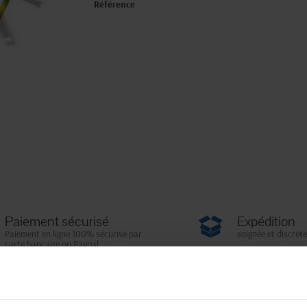
Référence
Paiement sécurisé
Expédition
Paiement en ligne 100% sécurisé par
soignée et discrète
carte bancaire ou Paypal
Fiche techni