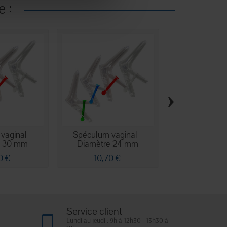
 :
›
vaginal -
Spéculum vaginal -
Spéculums aur
e 30 mm
Diamètre 24 mm
0 €
10,70 €
12,70
Service client
Lundi au jeudi : 9h à 12h30 - 13h30 à