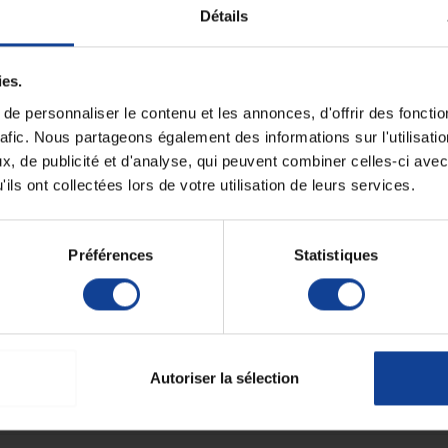
Détails
liter la réalisation des examens gynécologiques dans
Unité de consomm
nombre
ies.
lente visibilité pendant l’examen.
Unité de consomm
type (emballage)
e personnaliser le contenu et les annonces, d'offrir des fonctio
un maintien stable et une ouverture maîtrisée.
rafic. Nous partageons également des informations sur l'utilisati
, de publicité et d'analyse, qui peuvent combiner celles-ci avec
pulation aisée pour le professionnel de santé ainsi qu’un
ils ont collectées lors de votre utilisation de leurs services.
es allergies ou des sensibilités spécifiques.
Préférences
Statistiques
e d’éthylène)
es ni latex
Autoriser la sélection