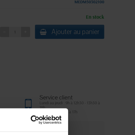
MEDM50302100
En stock
Ajouter au panier
Service client
Lundi au jeudi : 9h à 12h30 - 13h30 à
18h
Le vendredi jusqu'à 17h
que