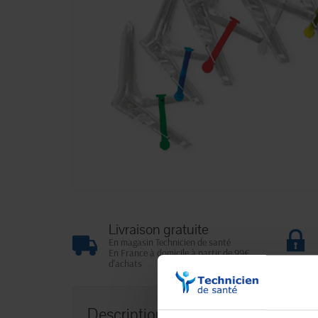
Livraison gratuite
En magasin Technicien de santé
En France à domicile à partir de 99€
d'achats
Description