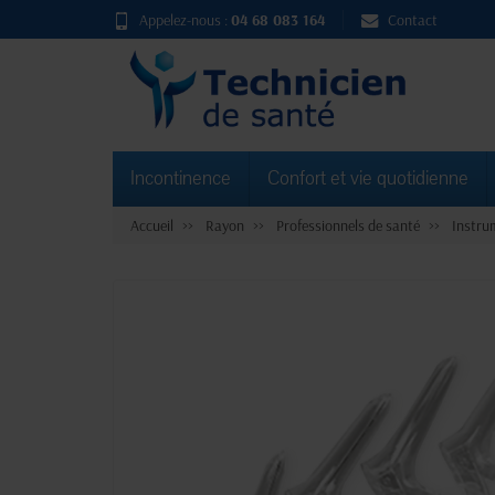
Appelez-nous :
04 68 083 164
Contact
Incontinence
Confort et vie quotidienne
Accueil
Rayon
Professionnels de santé
Instru