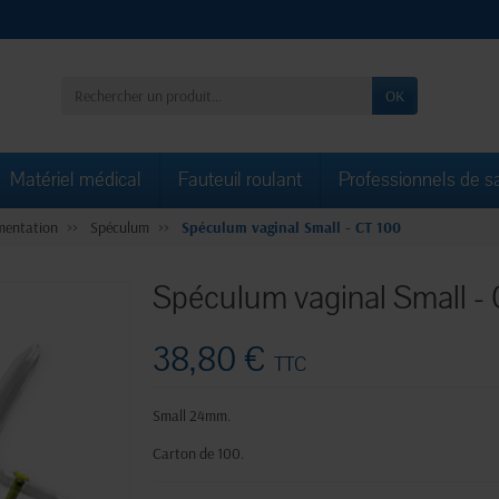
OK
Matériel médical
Fauteuil roulant
Professionnels de s
mentation
Spéculum
Spéculum vaginal Small - CT 100
Spéculum vaginal Small -
38,80 €
TTC
Small 24mm.
Carton de 100.