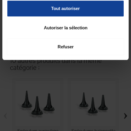
Tout autoriser
Unité de
250
consommation
nombre
Autoriser la sélection
Unité de
Boîte(s)
consommation type
(emballage)
Refuser
10 autres produits dans la même
catégorie :
‹
›