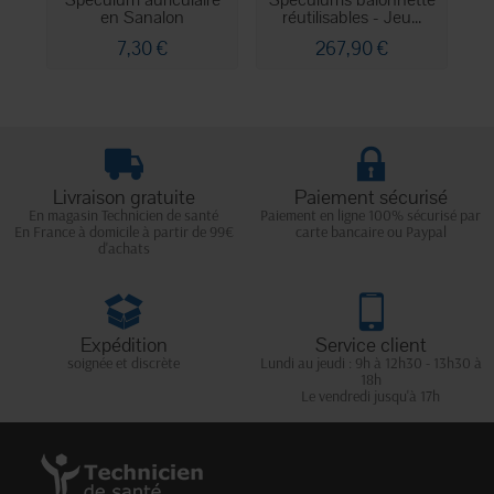
Spéculum auriculaire
Spéculums baïonnette
Sp
en Sanalon
réutilisables - Jeu...
7,30 €
267,90 €
Livraison gratuite
Paiement sécurisé
En magasin Technicien de santé
Paiement en ligne 100% sécurisé par
En France à domicile à partir de 99€
carte bancaire ou Paypal
d'achats
Expédition
Service client
soignée et discrète
Lundi au jeudi : 9h à 12h30 - 13h30 à
18h
Le vendredi jusqu'à 17h