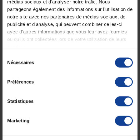
médias sociaux et d'analyser notre trafic. Nous
partageons également des informations sur l'utilisation de
notre site avec nos partenaires de médias sociaux, de
Expédition
Service client
publicité et d'analyse, qui peuvent combiner celles-ci
soignée et discrète
Lundi au jeudi : 9h à 12h30 - 13h30 à
18h
avec d'autres informations que vous leur avez fournies
Le vendredi jusqu'à 17h
ou qu'ils ont collectées lors de votre utilisation de leurs
services.
Description
Sélection
Nécessaires
du
Convient à la plupart des ostoscopes pour l'observation de l'intérieur
consentement
de l'oreille. Prendre un spéculum et le fixer sur un otoscope. Après
utilisation jeter le speculum dans un récipient prévu pour les déchets
Préférences
médicaux.
•
Diamètre : 4 mm.
Statistiques
•
Usage unique.
•
Boîte de 25 pièces.
Fiche technique
Marketing
Fiche technique