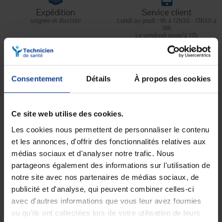
Expédition
Service client
soignée et discrète
Lundi au jeudi : 9h à 12h30 - 13h30 à
18h
Le vendredi jusqu'à 17h
Description
Consentement
Détails
À propos des cookies
Affiche les performances respiratoires du patient (boule, repères) et
l’incite à prendre des respirations plus profondes et plus longues.
Ce site web utilise des cookies.
Il est idéal pour toute kinésithérapie respiratoire post-opératoire ou
pour améliorer le débit inspiratoire.
Les cookies nous permettent de personnaliser le contenu
Une solution volumétrique avec :
et les annonces, d'offrir des fonctionnalités relatives aux
•
Embout buccal et tubulure.
médias sociaux et d'analyser notre trafic. Nous
•
Design compact et économique avec poignée intégrée.
partageons également des informations sur l'utilisation de
•
Lecture simple grâce au marquage des deux côtés.
notre site avec nos partenaires de médias sociaux, de
Fiche technique
publicité et d'analyse, qui peuvent combiner celles-ci
Notice - Mode d'emploi de Spiromètre volumétrique
avec d'autres informations que vous leur avez fournies
d’entraînement Voldyne
ou qu'ils ont collectées lors de votre utilisation de leurs