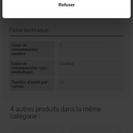
Refuser
Fiche technique
Unité de
1
consommation
nombre
Unité de
Unité(s)
consommation type
(emballage)
Nombre d'unité par
12
carton.
4 autres produits dans la même
catégorie :