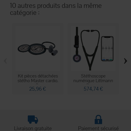
10 autres produits dans la même
catégorie :
‹
›
Kit pièces détachées
Stéthoscope
B
stétho Master cardio.
numérique Littmann
Gr
Core -...
25,96 €
574,74 €
Livraison gratuite
Paiement sécurisé