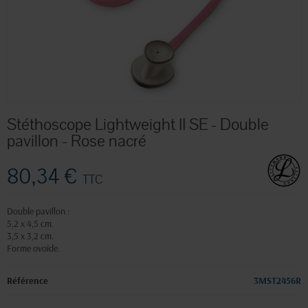
Stéthoscope Lightweight II SE - Double
pavillon - Rose nacré
80,34 €
TTC
Double pavillon :
5,2 x 4,5 cm.
3,5 x 3,2 cm.
Forme ovoïde.
Référence
3MST2456R