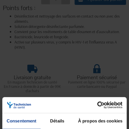
Points forts :
Désinfection et nettoyage des surfaces en contact ou non avec des
aliments.
Solution détergente désinfectante parfumée.
Convient pour les revêtements de table d'examen et d'auscultation.
Bactéricide, levuricide et fongicide.
Active sur plusieurs virus, y compris le HIV-1 et l'Influenza virus A
(H1N1).
Livraison gratuite
Paiement sécurisé
En magasin Technicien de santé
Paiement en ligne 100% sécurisé par
En France à domicile à partir de 99€
carte bancaire ou Paypal
d'achats
Expédition
Service client
soignée et discrète
Lundi au jeudi : 9h à 12h30 - 13h30 à
Consentement
Détails
À propos des cookies
18h