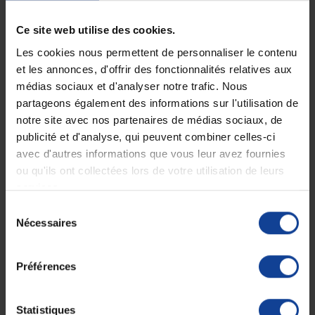
Le vendredi jusqu'à 17h
Ce site web utilise des cookies.
Description
Les cookies nous permettent de personnaliser le contenu
et les annonces, d'offrir des fonctionnalités relatives aux
La désinfection et le nettoyage des surface en contact ou non
médias sociaux et d'analyser notre trafic. Nous
avec des aliments.
partageons également des informations sur l'utilisation de
• Solution détergente désinfectante parfumée, destinée au nettoyage
notre site avec nos partenaires de médias sociaux, de
et
publicité et d'analyse, qui peuvent combiner celles-ci
à la désinfection des surfaces.
• Convient pour les revêtements de table d’examen et d’auscultation.
avec d'autres informations que vous leur avez fournies
• Parfum agrume.
ou qu'ils ont collectées lors de votre utilisation de leurs
services.
Propriétés microbiologiques :
Sélection
Bactéricide (EN 1040, EN 13727, EN 13697), active sur MRSA (EN
Nécessaires
du
13697). Levuricide et fongicide (EN 1275, EN 13624, EN 13697).
Active sur HIV-1, BVDV (virus modèle HCV), PRV (virus modèle HBV),
consentement
Vaccinia virus, Rotavirus, Herpès virus et VRS selon EN 14476+A1.
Active sur Influenza virus A (H1N1) selon EN 14476+A1.
Préférences
Le flacon de 750 ml avec dispenseur de mousse.
Statistiques