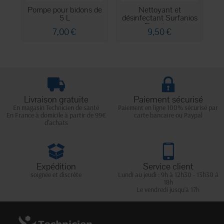
Pompe pour bidons de
Nettoyant et
5 L
désinfectant Surfanios
dé
Premium
7,00 €
9,50 €
Livraison gratuite
Paiement sécurisé
En magasin Technicien de santé
Paiement en ligne 100% sécurisé par
En France à domicile à partir de 99€
carte bancaire ou Paypal
d'achats
Expédition
Service client
soignée et discrète
Lundi au jeudi : 9h à 12h30 - 13h30 à
18h
Le vendredi jusqu'à 17h