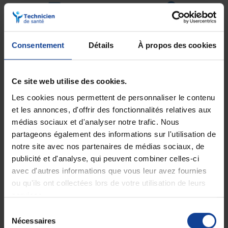
Livraison gratuite
Paiement sécurisé
En magasin Technicien de santé
Paiement en ligne 100% sécurisé par
En France à domicile à partir de 99€
carte bancaire ou Paypal
Consentement
Détails
À propos des cookies
d'achats
Ce site web utilise des cookies.
Expédition
Service client
Les cookies nous permettent de personnaliser le contenu
soignée et discrète
Lundi au jeudi : 9h à 12h30 - 13h30 à
18h
et les annonces, d'offrir des fonctionnalités relatives aux
Le vendredi jusqu'à 17h
médias sociaux et d'analyser notre trafic. Nous
partageons également des informations sur l'utilisation de
Description
notre site avec nos partenaires de médias sociaux, de
publicité et d'analyse, qui peuvent combiner celles-ci
avec d'autres informations que vous leur avez fournies
Produit destiné au nettoyage et à la désinfection des dispositifs
médicaux non invasifs, à utiliser avant emploi conformément à leur
ou qu'ils ont collectées lors de votre utilisation de leurs
notice d'utilisation.
services.
•
Utilisation biocide :
adapté à la désinfection des surfaces en
Sélection
général.
Nécessaires
du
• Double action :
combine en une seule étape les fonctions de