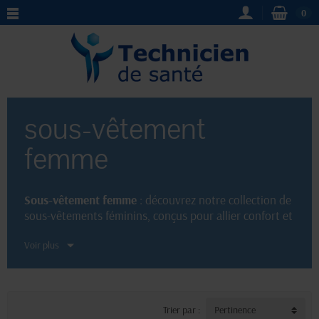
0
sous-vêtement
femme
Sous-vêtement femme
: découvrez notre collection de
sous-vêtements féminins, conçus pour allier confort et
élégance. Optez pour des modèles
sexy
ou plus
Voir plus
classiques
, allant du soutien-gorge au collant en
passant par la culotte ou le string. Nos produits de
qualité, disponibles dans différentes tailles et
couleurs, sauront sublimer votre silhouette et
répondre à toutes vos attentes en matière de lingerie
Trier par :
Pertinence