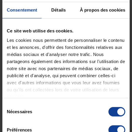
Consentement
Détails
À propos des cookies
EN STOCK
EN STOCK
TENA Fix Acute Mesh
Culotte Maxi Intraversable
pants - Taille L
Blanche - Taille 1
Ce site web utilise des cookies.
124,90 €
33,90 €
Les cookies nous permettent de personnaliser le contenu
et les annonces, d'offrir des fonctionnalités relatives aux
médias sociaux et d'analyser notre trafic. Nous
partageons également des informations sur l'utilisation de
notre site avec nos partenaires de médias sociaux, de
publicité et d'analyse, qui peuvent combiner celles-ci
avec d'autres informations que vous leur avez fournies
ou qu'ils ont collectées lors de votre utilisation de leurs
services.
Sélection
EN STOCK
EN STOCK
Nécessaires
Culotte Maxi Intraversable
Culotte Maxi Intraversable
du
Blanche - Taille 2
Blanche - Taille 3
consentement
Préférences