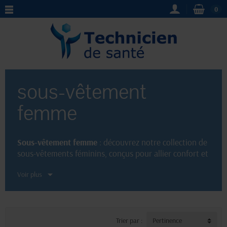
0
sous-vêtement
femme
Sous-vêtement femme
: découvrez notre collection de
sous-vêtements féminins, conçus pour allier confort et
élégance. Optez pour des modèles
sexy
ou plus
Voir plus
classiques
, allant du soutien-gorge au collant en
passant par la culotte ou le string. Nos produits de
qualité, disponibles dans différentes tailles et
couleurs, sauront sublimer votre silhouette et
répondre à toutes vos attentes en matière de lingerie
Trier par :
Pertinence