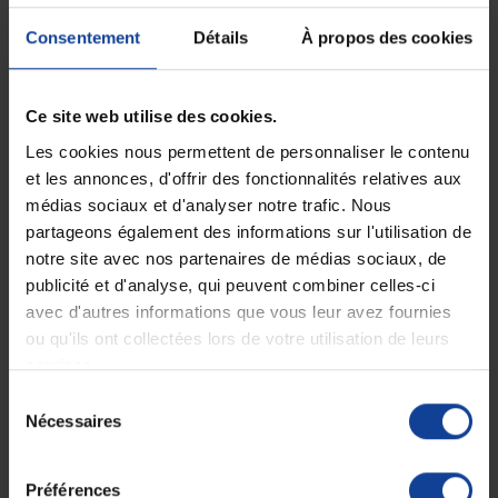
Consentement
Détails
À propos des cookies
EN STOCK
EN STOCK
Culotte fuites urinaires
TENA Silhouette - Taille
Noir T40/42 - M
haute Normal Noir...
Ce site web utilise des cookies.
24,90 €
13,90 €
Les cookies nous permettent de personnaliser le contenu
et les annonces, d'offrir des fonctionnalités relatives aux
médias sociaux et d'analyser notre trafic. Nous
partageons également des informations sur l'utilisation de
notre site avec nos partenaires de médias sociaux, de
publicité et d'analyse, qui peuvent combiner celles-ci
avec d'autres informations que vous leur avez fournies
ou qu'ils ont collectées lors de votre utilisation de leurs
services.
Sélection
EN STOCK
EN STOCK
Nécessaires
Tena Silhouette Plus -
TENA ProSkin Fix -
du
Taille basse noir M
Fixation Pant - Taille S
consentement
Préférences