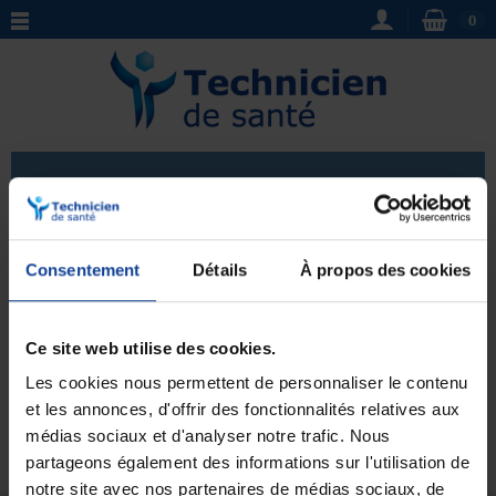
0
Téléphone portable
Téléphone senior
: Découvrez notre sélection de
Consentement
Détails
À propos des cookies
téléphones portables pour seniors
, adaptés aux
personnes âgées ou ayant des difficultés de vision ou
Voir plus
d'audition. Faciles d'utilisation et dotés de grandes
Ce site web utilise des cookies.
touches, ces
téléphones pour seniors
offrent une
Les cookies nous permettent de personnaliser le contenu
solution pratique et sécurisée pour rester en contact
avec ses proches. Avec notre large choix de modèles,
et les annonces, d'offrir des fonctionnalités relatives aux
Aucun produit pour le moment.
vous trouverez le
téléphone portable senior
qui
médias sociaux et d'analyser notre trafic. Nous
correspondra à vos besoins spécifiques.
partageons également des informations sur l'utilisation de
notre site avec nos partenaires de médias sociaux, de