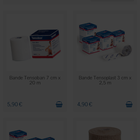
compression
qui vous convient.
EN STOCK
EN STOCK
Bande Tensoban 7 cm x
Bande Tensoplast 3 cm x
20 m
2,5 m
5,90 €
4,90 €