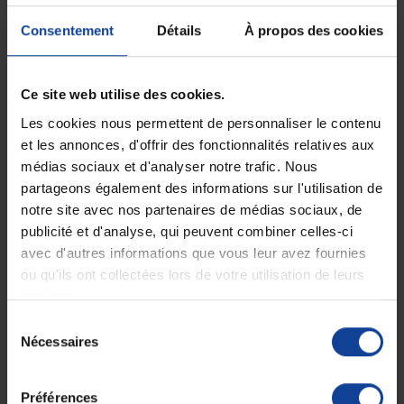
Consentement
Détails
À propos des cookies
EN STOCK
RUPTURE DE STOCK
Bande cohésive de
Bande de contention
contention Tensoplus...
Coban - 5cm x 4,5m
Ce site web utilise des cookies.
10,90 €
2,30 €
Les cookies nous permettent de personnaliser le contenu
et les annonces, d'offrir des fonctionnalités relatives aux
médias sociaux et d'analyser notre trafic. Nous
partageons également des informations sur l'utilisation de
notre site avec nos partenaires de médias sociaux, de
publicité et d'analyse, qui peuvent combiner celles-ci
avec d'autres informations que vous leur avez fournies
ou qu'ils ont collectées lors de votre utilisation de leurs
services.
Sélection
RUPTURE DE STOCK
EN STOCK
Nécessaires
Bande de contention
Bande adhésive élastique
du
Coban - 2.5cm x 4.5m
Tensoplast HBC...
consentement
Préférences