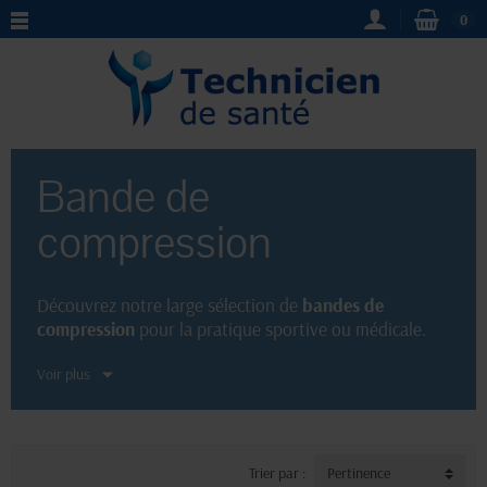
0
Bande de
compression
Découvrez notre large sélection de
bandes de
compression
pour la pratique sportive ou médicale.
Adaptées aux besoins spécifiques de chacun, nos
Voir plus
bandes assurent une compression optimale et un
maintien efficace. Indispensables pour soulager les
douleurs et favoriser la récupération, nos produits
sont réputés pour leur qualité et leur durabilité. Faites
confiance à notre expertise et choisissez la
bande de
Trier par :
Pertinence