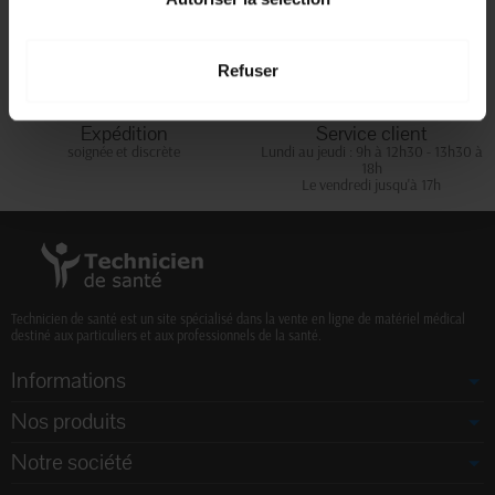
En magasin Technicien de santé
Paiement en ligne 100% sécurisé par
En France à domicile à partir de 99€
carte bancaire ou Paypal
d'achats
Refuser
Expédition
Service client
soignée et discrète
Lundi au jeudi : 9h à 12h30 - 13h30 à
18h
Le vendredi jusqu'à 17h
Technicien de santé est un site spécialisé dans la vente en ligne de matériel médical
destiné aux particuliers et aux professionnels de la santé.
Informations
Nos produits
Notre société