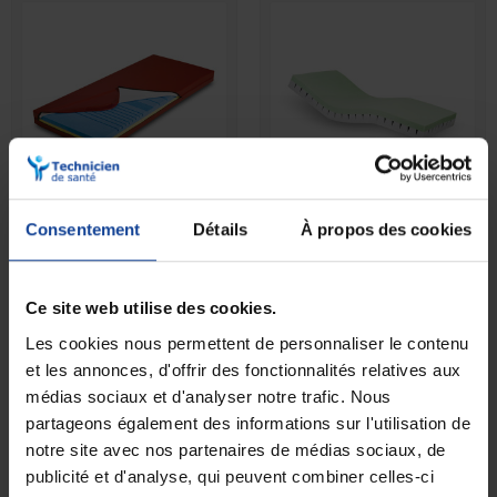
Matelas prévention
Matelas prévention
Consentement
Détails
À propos des cookies
d'escarres pour...
d'escarres Classe III...
En magasin uniquement
En magasin uniquement
Ce site web utilise des cookies.
Les cookies nous permettent de personnaliser le contenu
479,90 €
432,90 €
à partir de
à partir de
et les annonces, d'offrir des fonctionnalités relatives aux
médias sociaux et d'analyser notre trafic. Nous
partageons également des informations sur l'utilisation de
notre site avec nos partenaires de médias sociaux, de
publicité et d'analyse, qui peuvent combiner celles-ci