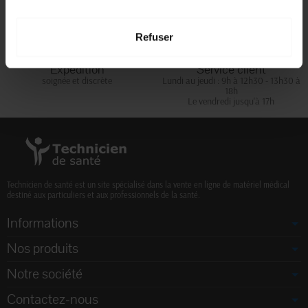
d'achats
Refuser
Expédition
Service client
soignée et discrète
Lundi au jeudi : 9h à 12h30 - 13h30 à
18h
Le vendredi jusqu'à 17h
Technicien de santé est un site spécialisé dans la vente en ligne de matériel médical
destiné aux particuliers et aux professionnels de la santé.
Informations
Nos produits
Notre société
Contactez-nous