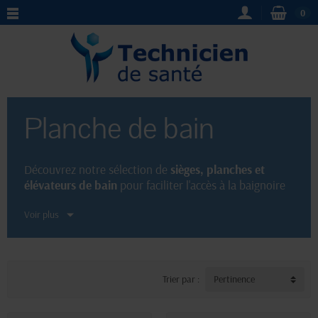
0
Planche de bain
Découvrez notre sélection de
sièges, planches et
élévateurs de bain
pour faciliter l'accès à la baignoire
en toute sécurité. Notre gamme de
planche de bain
Voir plus
ergonomique et robuste répondra à vos besoins
spécifiques. Faites confiance à notre expertise en
équipement médical pour vous offrir des produits de
qualité qui vous garantissent confort et autonomie
dans votre salle de bain.
Trier par :
Pertinence