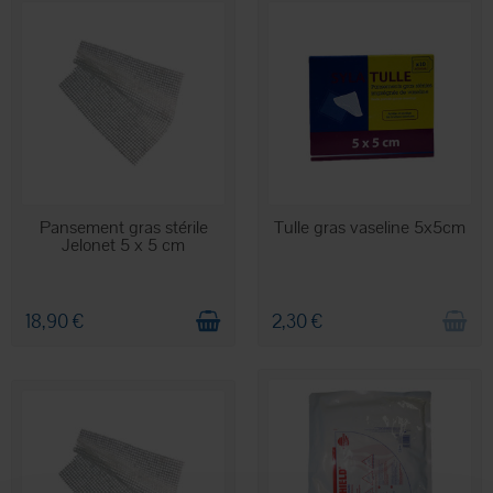
EN STOCK
RUPTURE DE STOCK
Pansement gras stérile
Tulle gras vaseline 5x5cm
Jelonet 5 x 5 cm
18,90 €
2,30 €