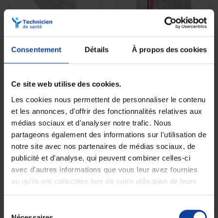
Compresse membre
Consentement
Détails
À propos des cookies
EN STOCK
Pansement gras stérile
Jelonet 10 x 10 cm
En magasin uniquement
Ce site web utilise des cookies.
56,90 €
Les cookies nous permettent de personnaliser le contenu
52,08 €
à partir de
et les annonces, d'offrir des fonctionnalités relatives aux
médias sociaux et d'analyser notre trafic. Nous
partageons également des informations sur l'utilisation de
notre site avec nos partenaires de médias sociaux, de
publicité et d'analyse, qui peuvent combiner celles-ci
avec d'autres informations que vous leur avez fournies
ou qu'ils ont collectées lors de votre utilisation de leurs
services.
Sélection
Nécessaires