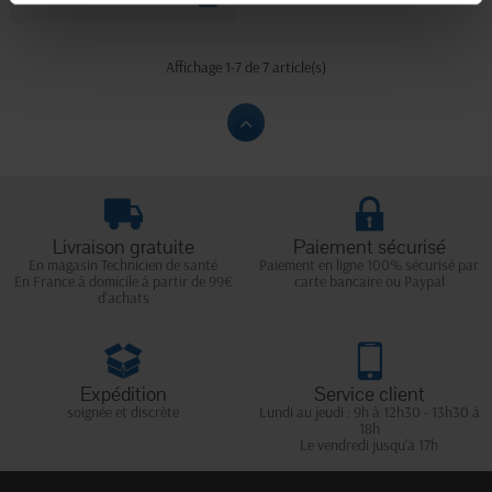
Affichage 1-7 de 7 article(s)
Livraison gratuite
Paiement sécurisé
En magasin Technicien de santé
Paiement en ligne 100% sécurisé par
En France à domicile à partir de 99€
carte bancaire ou Paypal
d'achats
Expédition
Service client
soignée et discrète
Lundi au jeudi : 9h à 12h30 - 13h30 à
18h
Le vendredi jusqu'à 17h