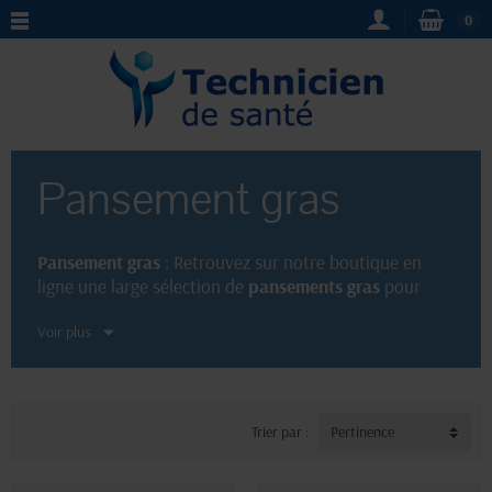
0
Pansement gras
Pansement gras
: Retrouvez sur notre boutique en
ligne une large sélection de
pansements gras
pour
prendre soin de vos plaies. Ces pansements
Voir plus
spécifiques, imprégnés de substances cicatrisantes,
favorisent la guérison tout en protégeant la peau.
Grâce à leur pouvoir adhésif, ils se posent facilement
et restent en place pour assurer une cicatrisation
optimale. Commandez dès maintenant vos
Trier par :
Pertinence
pansements gras
pour un traitement efficace des
blessures.