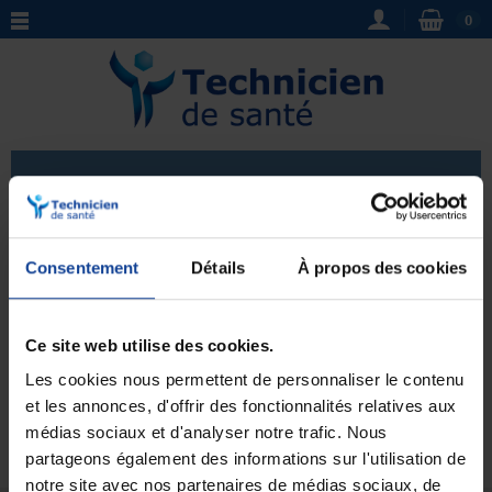
0
Papier
ECG / Papier
: Découvrez notre large sélection de
Consentement
Détails
À propos des cookies
papier pour ECG de haute qualité. Adapté aux
différentes marques d'appareils, notre papier assure
Voir plus
un enregistrement précis et fidèle des signaux
Ce site web utilise des cookies.
électriques du cœur. Optez pour l'excellence en
Les cookies nous permettent de personnaliser le contenu
choisissant notre papier ECG pour des résultats
professionnels et fiables
.
et les annonces, d'offrir des fonctionnalités relatives aux
Aucun produit pour le moment.
médias sociaux et d'analyser notre trafic. Nous
partageons également des informations sur l'utilisation de
notre site avec nos partenaires de médias sociaux, de