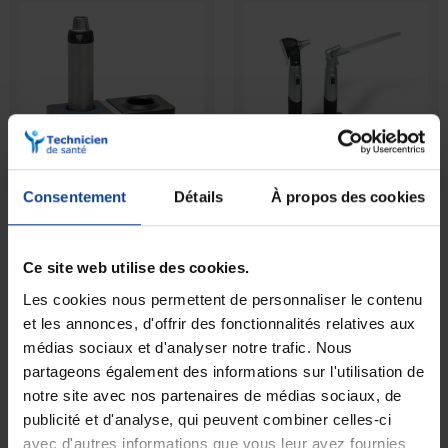
Consentement
Détails
À propos des cookies
RUPTURE DE STOCK
EN STOCK
Poignée rechargeable Li-
Chargeur Mini NT
ion Beta 4 USB et...
Ce site web utilise des cookies.
388,50 €
207,90 €
Les cookies nous permettent de personnaliser le contenu
et les annonces, d'offrir des fonctionnalités relatives aux
médias sociaux et d'analyser notre trafic. Nous
partageons également des informations sur l'utilisation de
notre site avec nos partenaires de médias sociaux, de
publicité et d'analyse, qui peuvent combiner celles-ci
avec d'autres informations que vous leur avez fournies