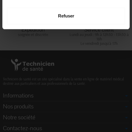
d'achats
Refuser
Expédition
Service client
soignée et discrète
Lundi au jeudi : 9h à 12h30 - 13h30 à
18h
Le vendredi jusqu'à 17h
Technicien de santé est un site spécialisé dans la vente en ligne de matériel médical
destiné aux particuliers et aux professionnels de la santé.
Informations
Nos produits
Notre société
Contactez-nous