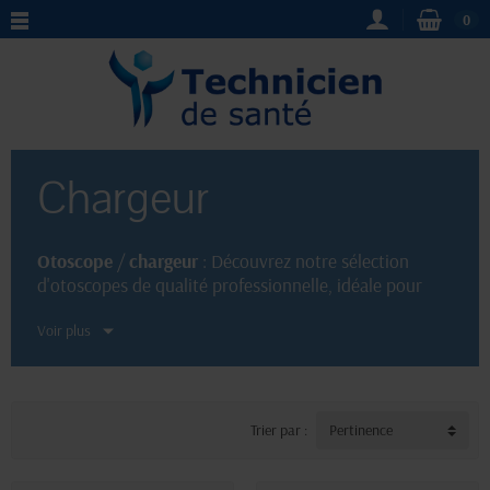
0
Chargeur
Otoscope
/
chargeur
: Découvrez notre sélection
d'otoscopes de qualité professionnelle, idéale pour
examiner et diagnostiquer les problèmes d'oreille.
Voir plus
Notre gamme de
chargeurs
vous permettra de
recharger vos appareils électroniques en toute
simplicité. Choisissez la fiabilité et la performance
pour votre santé auditive et vos besoins de recharge
avec nos produits spécialement conçus pour vous
Trier par :
Pertinence
satisfaire.