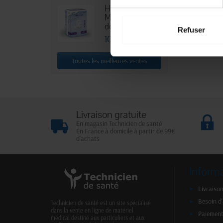
HEXA Lady
Maxi - Sachet
de 30
Refuser
10,88 €
Toutes les meilleures ventes
Livraison gratuite
En magasin Technicien de santé
En France à domicile à partir de 99€
d'achats
Inform
Livraison
Besoin d
Technicien de santé est un site spécialisé
dans la vente en ligne de matériel
Paiement
médical destiné aux particuliers et aux