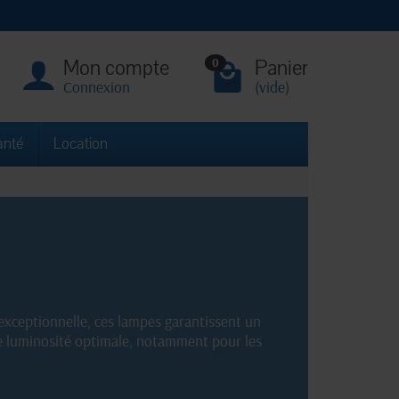
Mon compte
Panier
0
Connexion
(vide)
anté
Location
xceptionnelle, ces lampes garantissent un
une luminosité optimale, notamment pour les
 pour une meilleure visibilité lors de vos