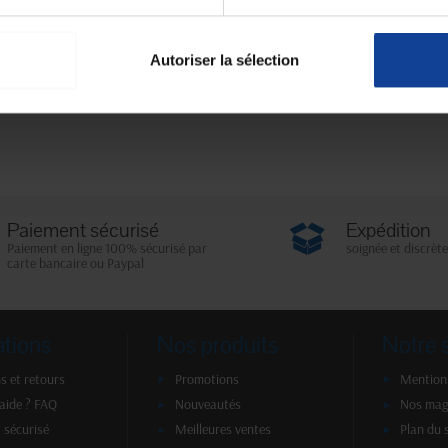
Autoriser la sélection
Paiement sécurisé
Expédition
Paiement en ligne 100% sécurisé par
soignée et discrète
carte bancaire ou Paypal
ations
Nos produits
Notre 
s et retours
Promotions
Mentions
'aide ? FAQ
Nouveautés
Nos mag
 sécurisé
Meilleures ventes
Plan du 