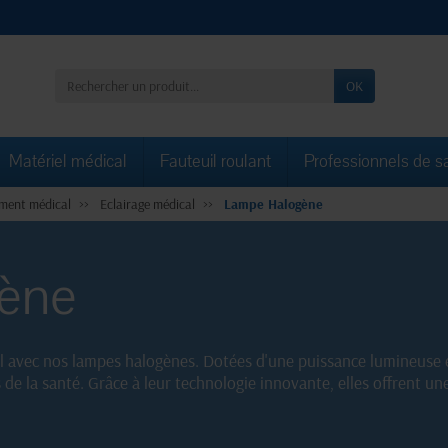
OK
Matériel médical
Fauteuil roulant
Professionnels de s
ment médical
Eclairage médical
Lampe Halogène
ène
 avec nos lampes halogènes. Dotées d'une puissance lumineuse e
s de la santé. Grâce à leur technologie innovante, elles offrent 
 médicaux. Équipez-vous dès maintenant avec nos lampes halogènes