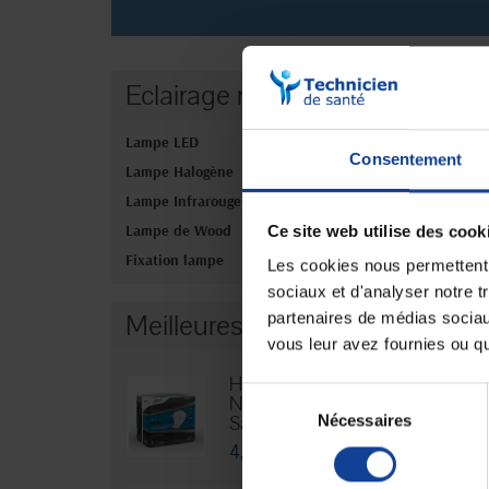
Eclairage médical
Aucun produ
Lampe LED
Consentement
Lampe Halogène
Lampe Infrarouge
Lampe de Wood
Ce site web utilise des cook
Fixation lampe
Les cookies nous permettent d
sociaux et d'analyser notre t
Meilleures ventes
partenaires de médias sociaux
vous leur avez fournies ou qu'
Hexamen
Sélection
Niveau 3 -
Nécessaires
du
Sachet...
consentement
4,76 €