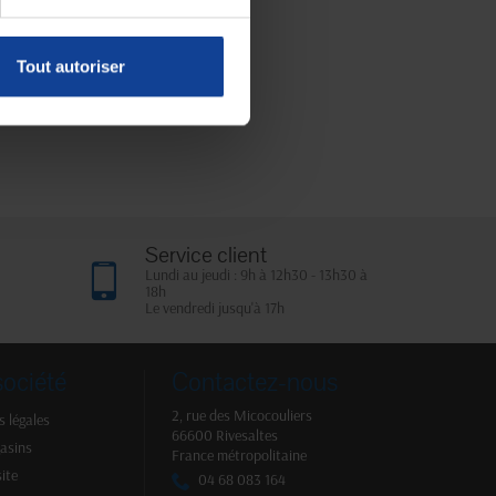
Tout autoriser
Service client
Lundi au jeudi : 9h à 12h30 - 13h30 à
18h
Le vendredi jusqu'à 17h
société
Contactez-nous
2, rue des Micocouliers
 légales
66600 Rivesaltes
asins
France métropolitaine
site
04 68 083 164