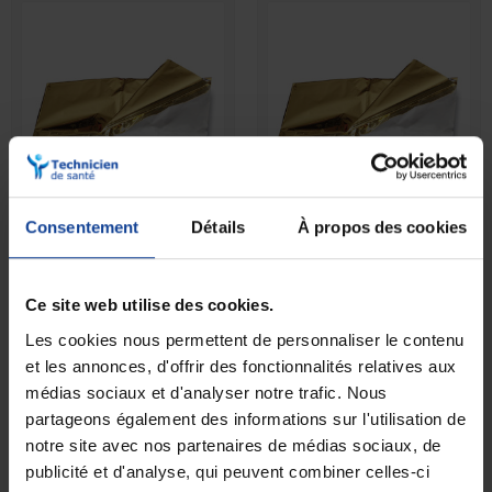
EN STOCK
RUPTURE DE STOCK
Couverture de survie
Couverture de survie
Consentement
Détails
À propos des cookies
isothermique enfant
isothermique adulte
Ce site web utilise des cookies.
0,90 €
0,90 €
Les cookies nous permettent de personnaliser le contenu
et les annonces, d'offrir des fonctionnalités relatives aux
médias sociaux et d'analyser notre trafic. Nous
partageons également des informations sur l'utilisation de
notre site avec nos partenaires de médias sociaux, de
publicité et d'analyse, qui peuvent combiner celles-ci