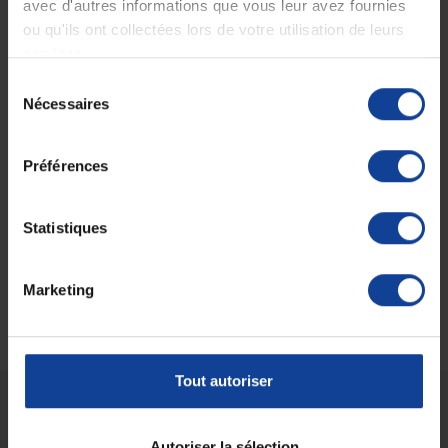
avec d'autres informations que vous leur avez fournies
ou qu'ils ont collectées lors de votre utilisation de leurs
services.
Sélection
Couverture
Nécessaires
du
bactériostatique 90°
cousue
consentement
En magasin uniquement
Préférences
78,90 €
à partir de
Statistiques
Affichage 1-3 de 3 article(s)
Marketing
Tout autoriser
Livraison gratuite
Paiement sécurisé
Autoriser la sélection