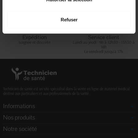
En magasin Technicien de santé
Paiement en ligne 100% sécurisé par
En France à domicile à partir de 99€
carte bancaire ou Paypal
d'achats
Refuser
Expédition
Service client
soignée et discrète
Lundi au jeudi : 9h à 12h30 - 13h30 à
18h
Le vendredi jusqu'à 17h
Technicien de santé est un site spécialisé dans la vente en ligne de matériel médical
destiné aux particuliers et aux professionnels de la santé.
Informations
Nos produits
Notre société