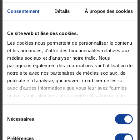
charge sécurisée des patients.
Consentement
Détails
À propos des cookies
Ce site web utilise des cookies.
Les cookies nous permettent de personnaliser le contenu
et les annonces, d'offrir des fonctionnalités relatives aux
médias sociaux et d'analyser notre trafic. Nous
Insufflateur autoclavable
partageons également des informations sur l'utilisation de
ou usage unique...
notre site avec nos partenaires de médias sociaux, de
En magasin uniquement
publicité et d'analyse, qui peuvent combiner celles-ci
avec d'autres informations que vous leur avez fournies
ou qu'ils ont collectées lors de votre utilisation de leurs
99,42 €
à partir de
services.
Sélection
Affichage 1-1 de 1 article(s)
Nécessaires
du
consentement
Préférences