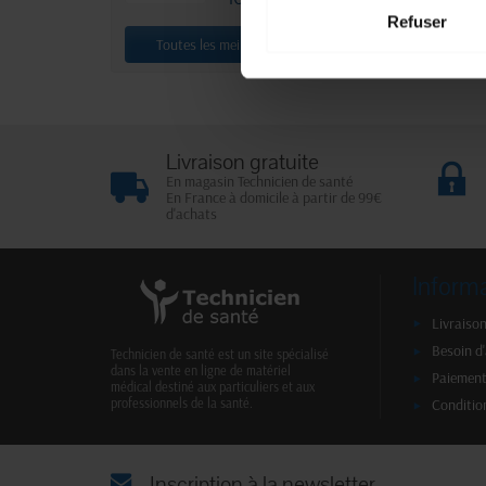
Refuser
Toutes les meilleures ventes
Livraison gratuite
En magasin Technicien de santé
En France à domicile à partir de 99€
d'achats
Inform
Livraison
Besoin d
Technicien de santé est un site spécialisé
dans la vente en ligne de matériel
Paiement
médical destiné aux particuliers et aux
Conditio
professionnels de la santé.
Inscription à la newsletter