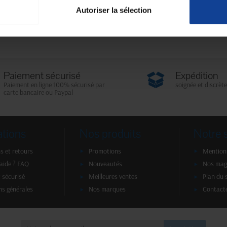
Autoriser la sélection
Paiement sécurisé
Expédition
Paiement en ligne 100% sécurisé par
soignée et discrète
carte bancaire ou Paypal
ations
Nos produits
Notre 
s et retours
Promotions
Mentions
'aide ? FAQ
Nouveautés
Nos mag
 sécurisé
Meilleures ventes
Plan du 
ns générales
Nos marques
Contact