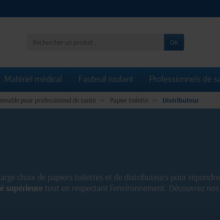
OK
Matériel médical
Fauteuil roulant
Professionnels de s
mable pour professionnel de santé
Papier toilette
Distributeur
large choix de papiers toilettes et de distributeurs pour répondr
té supérieure
tout en respectant l'environnement. Découvrez nos 
e utilisation quotidienne. Gardez vos toilettes propres et bien