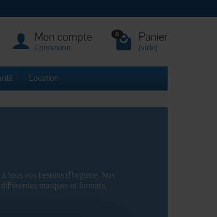
Mon compte
Panier
0
Connexion
(vide)
anté
Location
e à tous vos besoins d'hygiène. Nos
différentes marques et formats,
 équipées grâce à notre gamme de papier