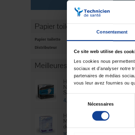
Papier toilette
Aucun produ
Consentement
Papier toilette
Distributeur
Ce site web utilise des cook
Les cookies nous permettent d
Meilleures ventes
sociaux et d'analyser notre t
partenaires de médias sociaux
Hexamen
vous leur avez fournies ou qu'
Niveau 3 -
Sachet...
Sélection
4,76 €
Nécessaires
du
consentement
HEXA Lady
Maxi - Sachet
de 30
10,88 €