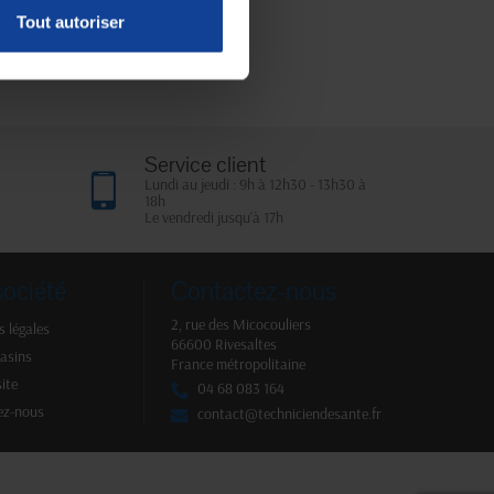
Tout autoriser
Service client
Lundi au jeudi : 9h à 12h30 - 13h30 à
18h
Le vendredi jusqu'à 17h
société
Contactez-nous
2, rue des Micocouliers
 légales
66600 Rivesaltes
asins
France métropolitaine
site
04 68 083 164
ez-nous
contact@techniciendesante.fr