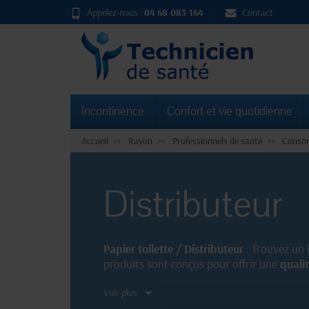
Appelez-nous :
04 68 083 164
Contact
Incontinence
Confort et vie quotidienne
Accueil
Rayon
Professionnels de santé
Consom
Distributeur
Papier toilette / Distributeur
: Trouvez un 
produits sont conçus pour offrir une
quali
disponibles en
packs économiques
pour un
Voir plus
toilette et de distributeurs de confiance.