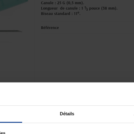
Canule : 25 G (0,5 mm).
Longueur de canule : 1 ½ pouce (38 mm).
Biseau standard : 11°.
Référence
Paiement sécurisé
Expédition
Paiement en ligne 100% sécurisé par
soignée et discrète
carte bancaire ou Paypal
Détails
ies.