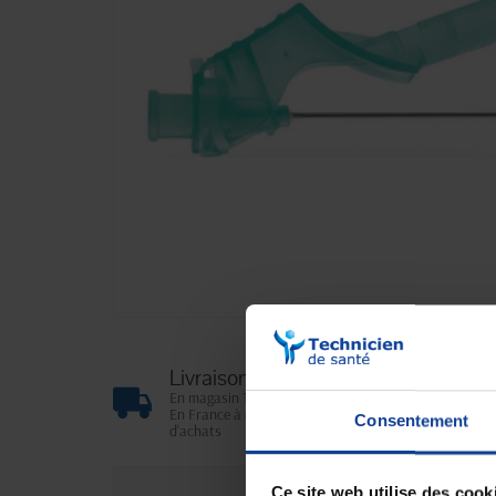
Livraison gratuite
En magasin Technicien de santé
En France à domicile à partir de 99€
Consentement
d'achats
Ce site web utilise des cook