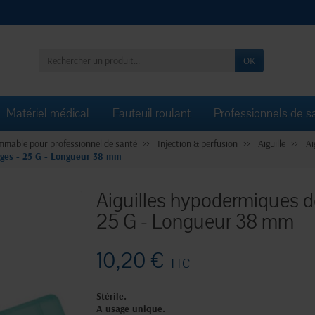
OK
Matériel médical
Fauteuil roulant
Professionnels de s
mable pour professionnel de santé
Injection & perfusion
Aiguille
Ai
nges - 25 G - Longueur 38 mm
Aiguilles hypodermiques de
25 G - Longueur 38 mm
10,20 €
TTC
Stérile.
A usage unique.