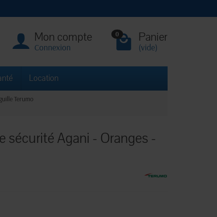
Mon compte
Panier
0
Connexion
(vide)
anté
Location
guille Terumo
 sécurité Agani - Oranges -