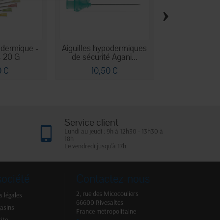
›
odermique -
Aiguilles hypodermiques
Aiguilles hypo
- 20 G
de sécurité Agani...
Violettes - 
0 €
10,50 €
3,90 
Service client
Lundi au jeudi : 9h à 12h30 - 13h30 à
18h
Le vendredi jusqu'à 17h
société
Contactez-nous
2, rue des Micocouliers
 légales
66600 Rivesaltes
asins
France métropolitaine
site