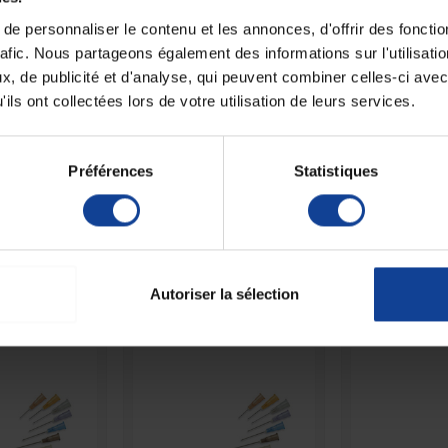
Fiche techni
e personnaliser le contenu et les annonces, d'offrir des fonctio
rafic. Nous partageons également des informations sur l'utilisati
Unité de consomm
, de publicité et d'analyse, qui peuvent combiner celles-ci avec
nombre
ils ont collectées lors de votre utilisation de leurs services.
nétration.
Unité de consomm
type (emballage)
Préférences
Statistiques
 autres produits dans la même catégori
Autoriser la sélection