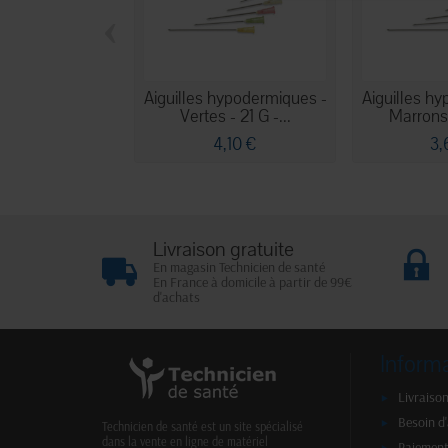
‹
Aiguilles hypodermiques -
Aiguilles h
Vertes - 21 G -...
Marrons 
4,10 €
3,
Livraison gratuite
En magasin Technicien de santé
En France à domicile à partir de 99€
d'achats
Inform
Livraison
Besoin d
Technicien de santé est un site spécialisé
dans la vente en ligne de matériel
Paiement