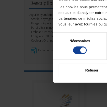
Description
Les cookies nous permettent d
sociaux et d'analyser notre t
Aiguille hypodermique 25G Orange
partenaires de médias sociaux
• Stérile, apyrogène, et siliconée.
• Usage unique, conforme à la norme NF EN ISO 7864.
vous leur avez fournies ou qu'
• Paroi ultra-mince avec triple biseau pour une meilleure pé
• Embase : Transparente, Luer 6 %.
Sélection
• Longueur : 38 mm.
• Couleur : Orange.
Nécessaires
du
consentement
Fiche technique
10
Refuser