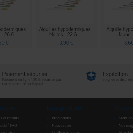
ypodermiques -
Aiguilles hypodermiques -
Aiguille hyp
- 26 G -...
Noires - 22 G -...
Jaune 
60 €
3,90 €
3,6
Paiement sécurisé
Expédition
Paiement en ligne 100% sécurisé par
soignée et discrète
carte bancaire ou Paypal
ations
Nos produits
Notre 
s et retours
Promotions
Mentions
'aide ? FAQ
Nouveautés
Nos mag
 sécurisé
Meilleures ventes
Plan du 