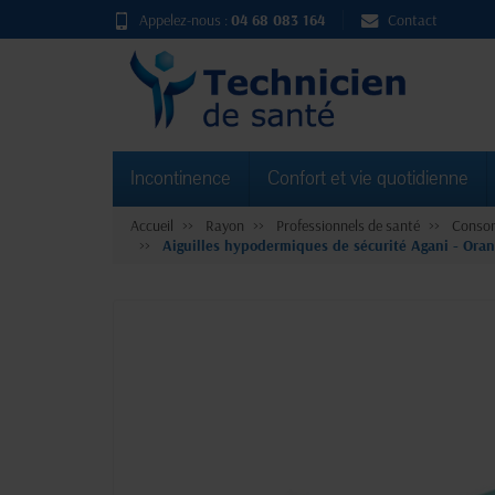
Appelez-nous :
04 68 083 164
Contact
Incontinence
Confort et vie quotidienne
Accueil
Rayon
Professionnels de santé
Consom
Aiguilles hypodermiques de sécurité Agani - Ora