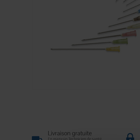
Livraison gratuite
En magasin Technicien de santé