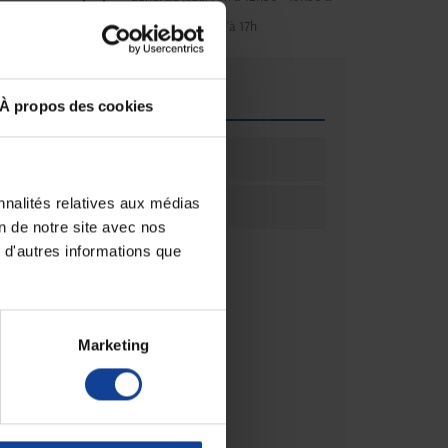
18h
Le vendredi jusqu'à 17h
que
À propos des cookies
ation
100
ation
Boîte(s)
nnalités relatives aux médias
on de notre site avec nos
 d'autres informations que
Marketing