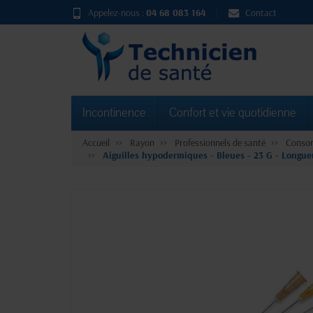
Appelez-nous :
04 68 083 164
Contact
Incontinence
Confort et vie quotidienne
Accueil
Rayon
Professionnels de santé
Consom
Aiguilles hypodermiques - Bleues - 23 G - Longu