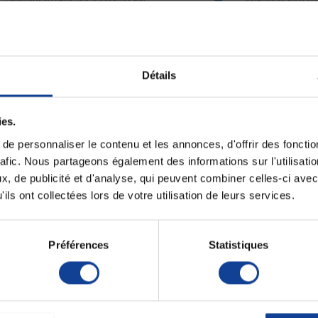
carte bancaire ou Paypal
Fiche techni
Détails
ore possible grâce à une pointe de lancette
Unité de consomm
 la pénétration tout en réduisant les chocs.
nombre
ies.
Unité de consomm
e personnaliser le contenu et les annonces, d'offrir des fonctio
type (emballage)
rafic. Nous partageons également des informations sur l'utilisati
, de publicité et d'analyse, qui peuvent combiner celles-ci avec
ils ont collectées lors de votre utilisation de leurs services.
rilité d’au moins 10⁻⁶.
Préférences
Statistiques
age.
dité.