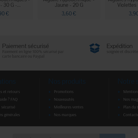
 30 G -...
Jaune - 20 G
Violettes 
90 €
3,60 €
3,9
Paiement sécurisé
Expédition
Paiement en ligne 100% sécurisé par
soignée et discrète
carte bancaire ou Paypal
ations
Nos produits
Notre 
s et retours
Promotions
Mentions
'aide ? FAQ
Nouveautés
Nos mag
 sécurisé
Meilleures ventes
Plan du 
ns générales
Nos marques
Contact