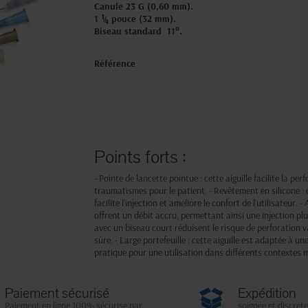
Canule 23 G (0,60 mm).
1 ¼ pouce (32 mm).
Biseau standard 11°.
Référence
Points forts :
- Pointe de lancette pointue : cette aiguille facilite la per
traumatismes pour le patient. - Revêtement en silicone : 
facilite l'injection et améliore le confort de l'utilisateur. 
offrent un débit accru, permettant ainsi une injection plus
avec un biseau court réduisent le risque de perforation va
sûre. - Large portefeuille : cette aiguille est adaptée à u
pratique pour une utilisation dans différents contextes 
Paiement sécurisé
Expédition
Paiement en ligne 100% sécurisé par
soignée et discrète