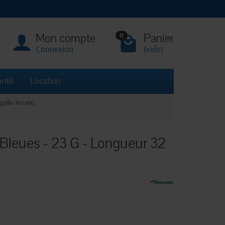
Mon compte
Panier
0
Connexion
(vide)
anté
Location
guille Terumo
 Bleues - 23 G - Longueur 32