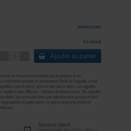
TERAN2332R1
En stock
Ajouter au panier
foration et l'insertion en minimisant la douleur et les
ce revêtement permet un mouvement fluide de l'aiguille, ce qui
- Aiguilles à paroi mince : grâce à leur paroi mince, ces aiguilles
 rapide et plus efficace. - Options de biseau court : les aiguilles
sculaire, garantissant ainsi une injection plus précise et plus
ne large gamme d'applications, ce qui la rend polyvalente et
médicaux.
Service client
Lundi au jeudi : 9h à 12h30 - 13h30 à