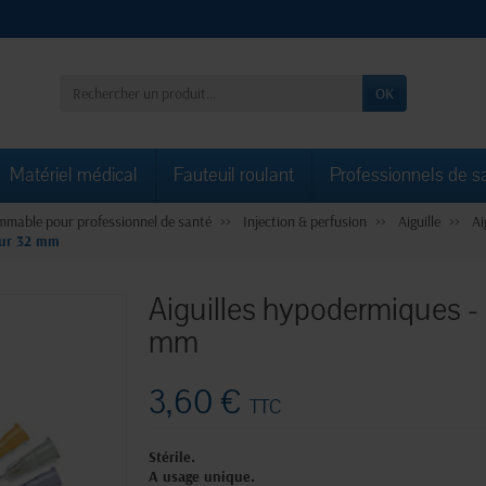
OK
Matériel médical
Fauteuil roulant
Professionnels de s
mable pour professionnel de santé
Injection & perfusion
Aiguille
Ai
eur 32 mm
Aiguilles hypodermiques -
mm
3,60 €
TTC
Stérile.
A usage unique.