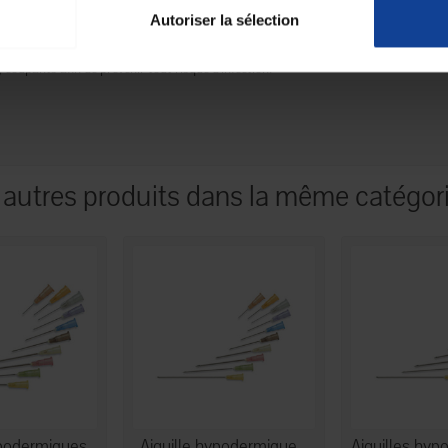
Autoriser la sélection
/coupants afin de prévenir tout risque d’infection.
 autres produits dans la même catégori
ypodermiques -
Aiguille hypodermique -
Aiguilles hyp