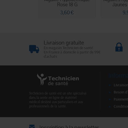
Rose 18 G
Jaunes -
3,60 €
9,
Livraison gratuite
En magasin Technicien de santé
En France à domicile à partir de 99€
d'achats
Inform
Livraison
Besoin d
Technicien de santé est un site spécialisé
dans la vente en ligne de matériel
Paiement
médical destiné aux particuliers et aux
Conditio
professionnels de la santé.
Inscription à la newsletter