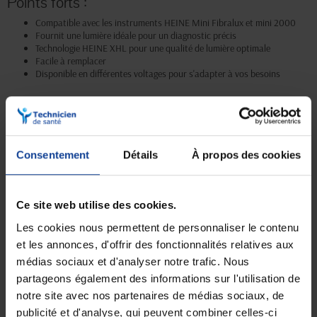
Points forts :
Compatible avec les instruments HEINE Mini Fibralux et mini 2000
Fournit une lumière idéale pour un diagnostic précis
Technologie HEINE XHL pour une qualité de lumière optimale
Facile à remplacer
Disponible en différentes voltages pour s'adapter à vos besoins
Livraison gratuite
Paiement sécurisé
Consentement
Détails
À propos des cookies
En magasin Technicien de santé
Paiement en ligne 100% sécurisé par
En France à domicile à partir de 99€
carte bancaire ou Paypal
d'achats
Ce site web utilise des cookies.
Les cookies nous permettent de personnaliser le contenu
Expédition
Service client
et les annonces, d'offrir des fonctionnalités relatives aux
soignée et discrète
Lundi au jeudi : 9h à 12h30 - 13h30 à
médias sociaux et d'analyser notre trafic. Nous
18h
Le vendredi jusqu'à 17h
partageons également des informations sur l'utilisation de
notre site avec nos partenaires de médias sociaux, de
publicité et d'analyse, qui peuvent combiner celles-ci