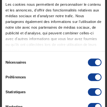
Les cookies nous permettent de personnaliser le contenu
et les annonces, d'offrir des fonctionnalités relatives aux
médias sociaux et d'analyser notre trafic. Nous
Livraison gratuite
Paiement sécurisé
partageons également des informations sur l'utilisation de
En magasin Technicien de santé
Paiement en ligne 100% sécurisé par
notre site avec nos partenaires de médias sociaux, de
En France à domicile à partir de 99€
carte bancaire ou Paypal
d'achats
publicité et d'analyse, qui peuvent combiner celles-ci
avec d'autres informations que vous leur avez fournies
ou qu'ils ont collectées lors de votre utilisation de leurs
services.
Expédition
Service client
soignée et discrète
Lundi au jeudi : 9h à 12h30 - 13h30 à
Sélection
18h
Nécessaires
du
Le vendredi jusqu'à 17h
consentement
Préférences
Description
Ce brassard complet, adapté aux bras d'un petit enfant de 8 à 13 cm
Statistiques
de circonférence, assure une pression uniforme grâce à son tube
intégré et son enveloppe robuste.
Il est équipé d'une fermeture velcro avec double couture pour un
ajustement sûr et durable.
Marketing