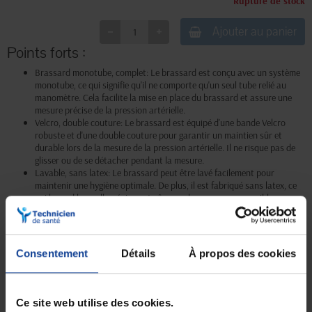
Rupture de stock
Ajouter au panier
Points forts :
Brassard monotube, complet: Le brassard est conçu avec un système
monotube, ce qui signifie qu'il ne comporte qu'un seul tube relié au
manomètre. Cela facilite la mise en place du brassard et assure une
mesure précise de la pression artérielle.
Velcro, double couture: Le brassard est équipé d'une bande Velcro
robuste et d'une double couture pour garantir un maintien sûr et
durable lors de la mesure de la pression artérielle. Il ne risque pas de
glisser ou de se détacher pendant la mesure.
Lavable, sans latex: Le brassard peut être lavé facilement pour
maintenir une hygiène optimale. De plus, il est fabriqué sans latex, ce
qui le rend hypoallergénique et sûr pour les personnes sensibles au
latex.
Index de positionnement: Le brassard est équipé d'un index de
positionnement qui indique la position optimale pour l'installation du
brassard sur le bras de l'enfant. Cela permet de garantir une mesure
Consentement
Détails
À propos des cookies
précise de la pression artérielle.
Circonférence adaptable: Le brassard convient aux enfants dont la
circonférence du bras se situe entre 8 et 13 cm. Il peut donc être ajusté
pour s'adapter aux différents bras des enfants en bas âge.
Ce site web utilise des cookies.