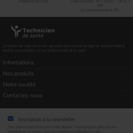
soignée et discrète
Lundi au jeudi : 9h à 12h30 - 13h30 à
18h
Le vendredi jusqu'à 17h
Technicien de santé est un site spécialisé dans la vente en ligne de matériel médical
destiné aux particuliers et aux professionnels de la santé.
Informations
Nos produits
Notre société
Contactez-nous
Inscription à la newsletter
Vous pouvez vous désinscrire à tout moment. Vous trouverez pour cela nos
informations de contact dans les conditions d'utilisation du site.