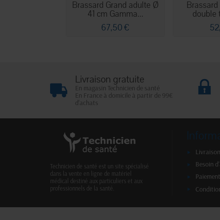
Brassard Grand adulte Ø
Brassard 
41 cm Gamma...
double t
67,50 €
52
Livraison gratuite
En magasin Technicien de santé
En France à domicile à partir de 99€
d'achats
Inform
Livraison
Besoin d
Technicien de santé est un site spécialisé
dans la vente en ligne de matériel
Paiement
médical destiné aux particuliers et aux
Conditio
professionnels de la santé.