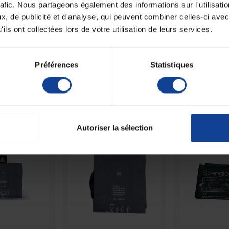
rafic. Nous partageons également des informations sur l'utilisati
, de publicité et d'analyse, qui peuvent combiner celles-ci avec
 résistant, testé pour sa compatibilité physiologique.
Unité de consomm
ils ont collectées lors de votre utilisation de leurs services.
 de mesure de la pression artérielle.
nombre
leur positionnement correct.
Unité de consomm
type (emballage)
antissant une longue durée de vie.
Préférences
Statistiques
faite étanchéité.
 autres produits dans la même catégori
Autoriser la sélection