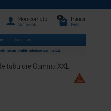
Mon compte
Panier
0
Connexion
(vide)
anté
Location
petit enfant double tubulure Gamma XXL
uble tubulure Gamma XXL