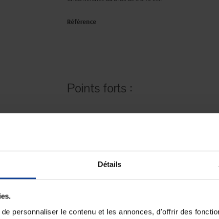
Référence
Points forts :
Paiement sécurisé
Expédition
Détails
Paiement en ligne 100% sécurisé par
soignée et discrète
carte bancaire ou Paypal
ies.
e personnaliser le contenu et les annonces, d'offrir des fonctio
Fiche techni