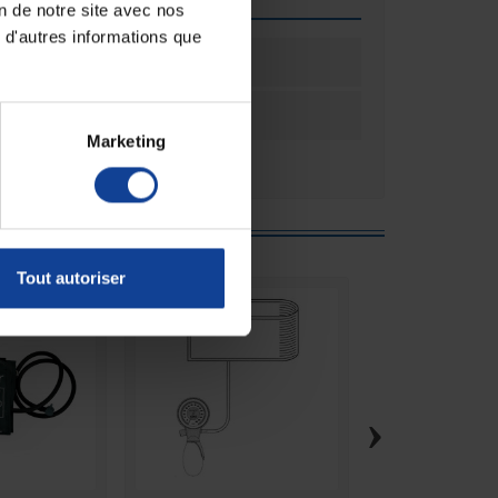
on de notre site avec nos
 d'autres informations que
ation
1
ation
Unité(s)
Marketing
e :
Tout autoriser
›