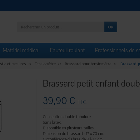
OK
Matériel médical
Fauteuil roulant
Professionnels de s
stic et mesures
Tensiomètre
Brassard pour tensiomètre
Brassard 
Brassard petit enfant do
39,90 €
TTC
Conception double tubulure.
Sans latex.
Disponible en plusieurs tailles.
Dimension du brassard : 17 x 70 cm.
Circonférence du bras de 8 à 13 cm.