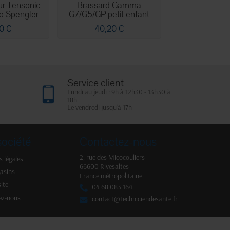
ur Tensonic
Brassard Gamma
Brassard gra
io Spengler
G7/G5/GP petit enfant
double tubu
0 €
40,20 €
69,10
Service client
Lundi au jeudi : 9h à 12h30 - 13h30 à
18h
Le vendredi jusqu'à 17h
société
Contactez-nous
2, rue des Micocouliers
 légales
66600 Rivesaltes
asins
France métropolitaine
site
04 68 083 164
ez-nous
contact@techniciendesante.fr