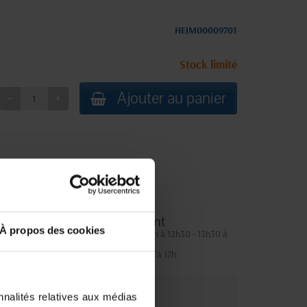
HEIM00009701
Stock limité
Ajouter au panier
Service client
À propos des cookies
Lundi au jeudi : 9h à 12h30 - 13h30 à
18h
Le vendredi jusqu'à 17h
nnalités relatives aux médias
que