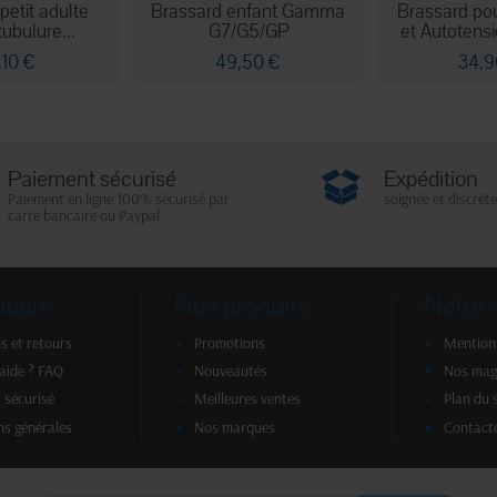
petit adulte
Brassard enfant Gamma
Brassard po
ubulure...
G7/G5/GP
et Autotens
,10 €
49,50 €
34,9
Paiement sécurisé
Expédition
Paiement en ligne 100% sécurisé par
soignée et discrète
carte bancaire ou Paypal
ations
Nos produits
Notre 
s et retours
Promotions
Mentions
'aide ? FAQ
Nouveautés
Nos mag
 sécurisé
Meilleures ventes
Plan du 
ns générales
Nos marques
Contact