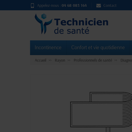
Appelez-nous :
04 68 083 164
Contact
Incontinence
Confort et vie quotidienne
Accueil
Rayon
Professionnels de santé
Diagno