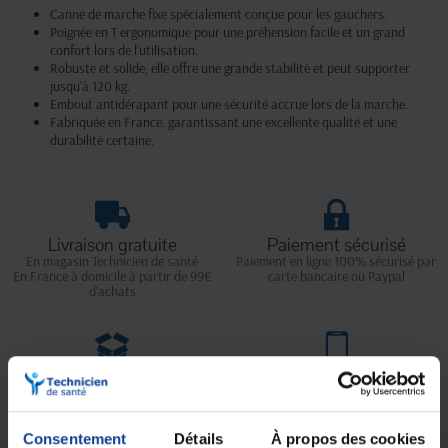
Canne de marche fixe spécialement conçue pour les gauchers.
Poignée en T ergonomique pour une préhension facile et un grand
confort lors de l'utilisation.
Robuste et solide, elle offre une grande stabilité et peut supporter
jusqu'à 120 kg.
Embout antidérapant pour une sécurité accrue lors de la marche.
Fabriquée en France, garantissant une excellente qualité et une
durabilité certaine.
Livraison gratuite
Paiement sécurisé
En magasin Technicien de santé
Paiement en ligne 100% sécurisé par
En France à domicile à partir de 99€
carte bancaire ou Paypal
d'achats
Expédition
Service client
soignée et discrète
Lundi au jeudi : 9h à 12h30 - 13h30 à
18h
Le vendredi jusqu'à 17h
Consentement
Détails
À propos des cookies