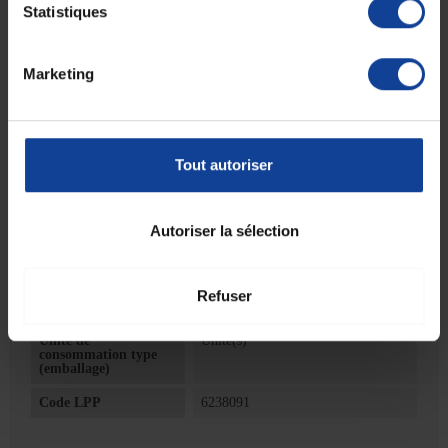
Finition anodisée, en aluminium dur
Statistiques
Hauteur : de 70 à 94 cm
Poids : 350 gr env.
Poids max. utilisateur : 120 kg
Marketing
Livrée avec embout antidérapant
Attention, le prix ne concerne qu'une seule canne avec la poignée
adaptée aux gauchers.
Tout autoriser
Fiche technique
Fiche technique
Autoriser la sélection
Unité de
1
consommation
Refuser
nombre
Unité de
Unité(s)
consommation type
(emballage)
Code LPP
6238091