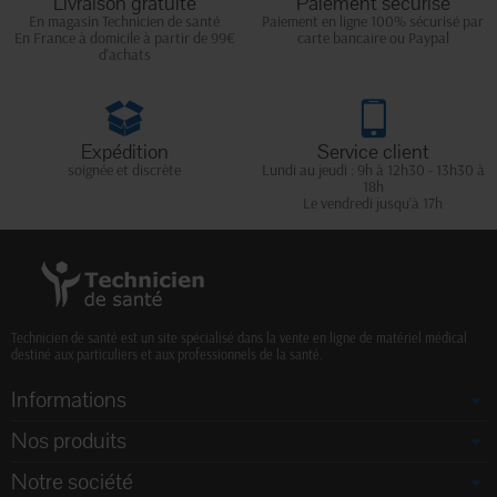
Livraison gratuite
Paiement sécurisé
En magasin Technicien de santé
Paiement en ligne 100% sécurisé par
En France à domicile à partir de 99€
carte bancaire ou Paypal
d'achats
Expédition
Service client
soignée et discrète
Lundi au jeudi : 9h à 12h30 - 13h30 à
18h
Le vendredi jusqu'à 17h
Technicien de santé est un site spécialisé dans la vente en ligne de matériel médical
destiné aux particuliers et aux professionnels de la santé.
Informations
Nos produits
Notre société