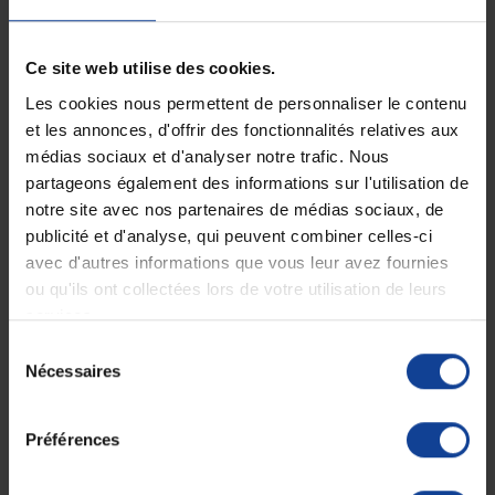
Description
Ce site web utilise des cookies.
Canne de marche pour gaucher : robuste
Les cookies nous permettent de personnaliser le contenu
et silencieuse
et les annonces, d'offrir des fonctionnalités relatives aux
médias sociaux et d'analyser notre trafic. Nous
La
canne maginot anatomique d'Herdegen
est une canne de
marche fixe destinée aux gauchers. Sa poignée en T est pensée pour
partageons également des informations sur l'utilisation de
faciliter la préhension et le confort.
notre site avec nos partenaires de médias sociaux, de
publicité et d'analyse, qui peuvent combiner celles-ci
Cette canne est
très stable et très solide
, elle sera un appui de choix
à chacune de ses utilisation.
avec d'autres informations que vous leur avez fournies
ou qu'ils ont collectées lors de votre utilisation de leurs
Pour une stabilité accrue, son embout est
antidérapant
.
Livrées avec
bouchon anti bruit
.
services.
Sélection
Nécessaires
du
Fabriquée en France
consentement
Caractéristiques de la canne anatomique
Préférences
Maginot
Poignée béquillon confortable en injection noire