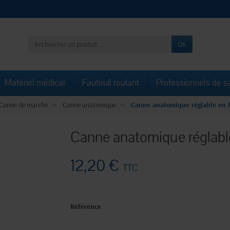
OK
Matériel médical
Fauteuil roulant
Professionnels de s
Canne de marche
Canne anatomique
Canne anatomique réglable en 
Canne anatomique réglabl
12,20 €
TTC
Référence