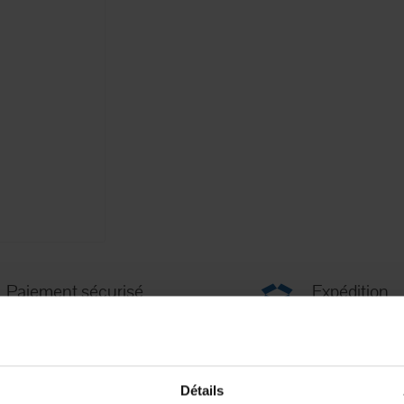
Paiement sécurisé
Expédition
Paiement en ligne 100% sécurisé par
soignée et discrète
carte bancaire ou Paypal
Détails
Fiche techni