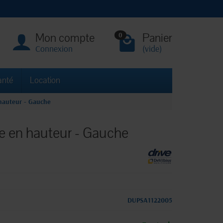
Mon compte
Panier
0
Connexion
(vide)
anté
Location
hauteur - Gauche
e en hauteur - Gauche
DUPSA1122005