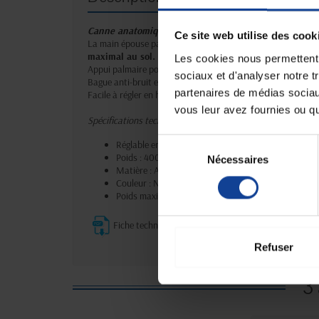
Canne anatomique réglable en hauteur
Ce site web utilise des cook
La main épouse parfaitement la forme de la poignée, droit
maximal au sol.
Les cookies nous permettent d
Appui palmaire pour
un support parfait de la main.
sociaux et d'analyser notre t
Bague anti-bruit et anti-vibrations.
partenaires de médias sociaux
Facile à régler en hauteur par bouton poussoir.
vous leur avez fournies ou qu'
Spécifications techniques :
Sélection
Réglable en hauteur :
de 75 à 98 cm
Poids :
400 g
Nécessaires
du
Matière :
Aluminium
consentement
Couleur :
Noir
Poids maxi supporté :
113 kg
Fiche technique
Refuser
3