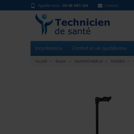
Appelez-nous :
04 68 083 164
Contact
Incontinence
Confort et vie quotidienne
Accueil
Rayon
Matériel médical
Mobilité