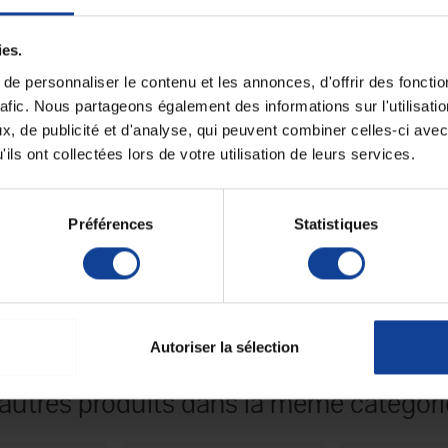
Pliant
ies.
e ou gauche, pour
une prise idéale et un appui
e personnaliser le contenu et les annonces, d'offrir des fonctio
Unité de consomm
nombre
rafic. Nous partageons également des informations sur l'utilisati
, de publicité et d'analyse, qui peuvent combiner celles-ci avec
Unité de consomm
type (emballage)
ils ont collectées lors de votre utilisation de leurs services.
Code LPP
Préférences
Statistiques
Autoriser la sélection
 autres produits dans la même catégorie