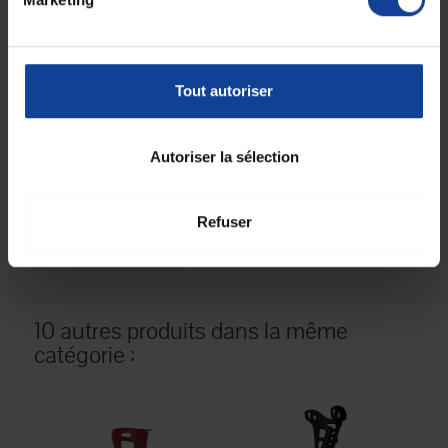
Fiche technique
Fiche technique
Tout autoriser
Unité de
1
consommation
Autoriser la sélection
nombre
Unité de
Unité(s)
consommation type
Refuser
(emballage)
Code LPP
6259242
10 autres produits dans la même
catégorie :