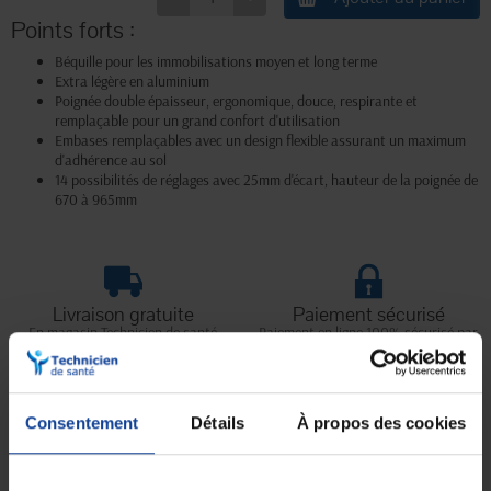
Points forts :
Béquille pour les immobilisations moyen et long terme
Extra légère en aluminium
Poignée double épaisseur, ergonomique, douce, respirante et
remplaçable pour un grand confort d'utilisation
Embases remplaçables avec un design flexible assurant un maximum
d'adhérence au sol
14 possibilités de réglages avec 25mm d'écart, hauteur de la poignée de
670 à 965mm
Livraison gratuite
Paiement sécurisé
En magasin Technicien de santé
Paiement en ligne 100% sécurisé par
En France à domicile à partir de 99€
carte bancaire ou Paypal
d'achats
Consentement
Détails
À propos des cookies
Expédition
Service client
soignée et discrète
Lundi au jeudi : 9h à 12h30 - 13h30 à