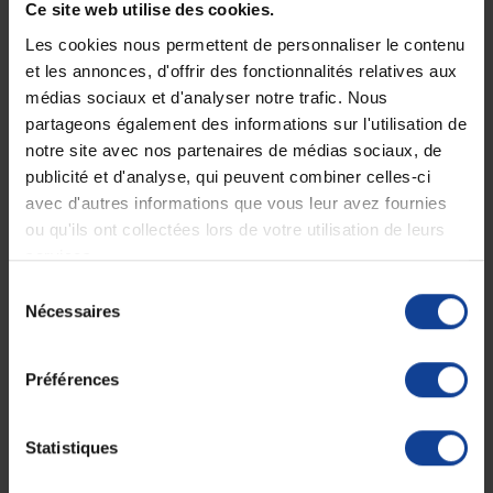
18h
Ce site web utilise des cookies.
Le vendredi jusqu'à 17h
Les cookies nous permettent de personnaliser le contenu
et les annonces, d'offrir des fonctionnalités relatives aux
Description
médias sociaux et d'analyser notre trafic. Nous
partageons également des informations sur l'utilisation de
La béquille pour les immobilisations moyen
notre site avec nos partenaires de médias sociaux, de
et long terme
publicité et d'analyse, qui peuvent combiner celles-ci
avec d'autres informations que vous leur avez fournies
Vendue à l'unité.
ou qu'ils ont collectées lors de votre utilisation de leurs
Cette
canne anglaise Opti-Comfort Premium est extra légère
en
services.
aluminium.
Dotée d'une
poignée double épaisseur,
ergonomique, douce,
Sélection
respirante et remplaçable, elle offre un grand confort d'utilisation.
Nécessaires
du
Ses embases sont remplaçables avec un
design flexible qui assure
consentement
un maximum d'adhérence au sol.
Préférences
Caractéristiques de la canne anglaise Opti-
Comfort Premium
Statistiques
- 14 possibilités de réglages avec 25 mm d’écart
- Hauteur de la poignée : de 670 à 965 mm