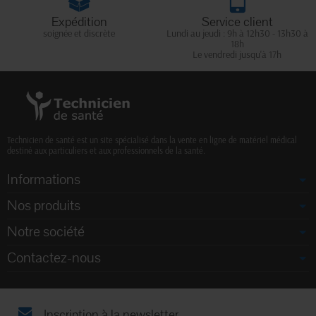
Expédition
Service client
soignée et discrète
Lundi au jeudi : 9h à 12h30 - 13h30 à
18h
Le vendredi jusqu'à 17h
Technicien de santé est un site spécialisé dans la vente en ligne de matériel médical
destiné aux particuliers et aux professionnels de la santé.
Informations
Nos produits
Notre société
Contactez-nous
Inscription à la newsletter