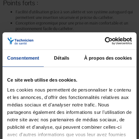
Points forts :
Facilité d'utilisation grâce à son ailette et son système autoguard qui
permettent une insertion sécurisée et précise du cathéter.
Conception ergonomique pour une prise en main confortable et un
positionnement facile du cathéter.
Stérilité garantie grâce à un emballage individuel et une manipulation
facile et sécurisée.
Matériaux de qualité supérieure pour une durabilité et une résistance
maximale.
Disponibilité en boite de 50 cathéters, permettant de répondre aux
Consentement
Détails
À propos des cookies
besoins des professionnels de la santé.
Ce site web utilise des cookies.
Les cookies nous permettent de personnaliser le contenu
Livraison gratuite
Paiement sécurisé
et les annonces, d'offrir des fonctionnalités relatives aux
En magasin Technicien de santé
Paiement en ligne 100% sécurisé par
En France à domicile à partir de 99€
carte bancaire ou Paypal
médias sociaux et d'analyser notre trafic. Nous
d'achats
partageons également des informations sur l'utilisation de
notre site avec nos partenaires de médias sociaux, de
publicité et d'analyse, qui peuvent combiner celles-ci
avec d'autres informations que vous leur avez fournies
Expédition
Service client