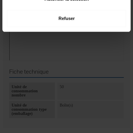
Refuser
Fiche technique
Unité de
50
consommation
nombre
Unité de
Boîte(s)
consommation type
(emballage)