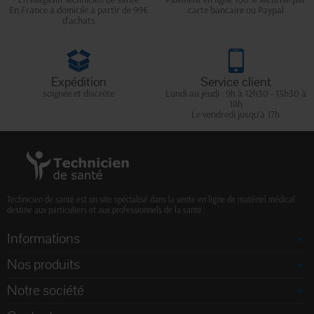
En France à domicile à partir de 99€
carte bancaire ou Paypal
d'achats
Expédition
Service client
soignée et discrète
Lundi au jeudi : 9h à 12h30 - 13h30 à
18h
Le vendredi jusqu'à 17h
Technicien de santé est un site spécialisé dans la vente en ligne de matériel médical
destiné aux particuliers et aux professionnels de la santé.
Informations
Nos produits
Notre société