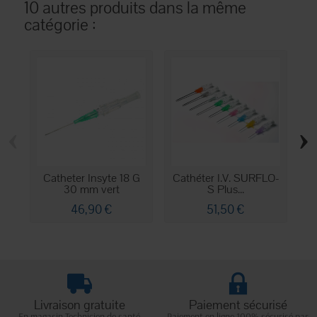
10 autres produits dans la même
catégorie :
‹
›
Catheter Insyte 18 G
Cathéter I.V. SURFLO-
C
30 mm vert
S Plus...
46,90 €
51,50 €
Livraison gratuite
Paiement sécurisé
En magasin Technicien de santé
Paiement en ligne 100% sécurisé par