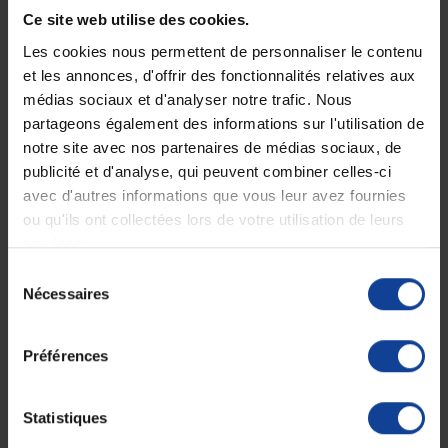
18h
Le vendredi jusqu'à 17h
Ce site web utilise des cookies.
Les cookies nous permettent de personnaliser le contenu
et les annonces, d'offrir des fonctionnalités relatives aux
Description
médias sociaux et d'analyser notre trafic. Nous
Catheter Insyte 24 G 19mm Jaune Sans
partageons également des informations sur l'utilisation de
Ailettes
notre site avec nos partenaires de médias sociaux, de
publicité et d'analyse, qui peuvent combiner celles-ci
Le c
athéter BD Insyte™ Autoguard™
peut
être utilisé pour le
cathétérisme
veineux
avec d'autres informations que vous leur avez fournies
périphérique
pour
la
perfusion,
la
transfusion
ou qu'ils ont collectées lors de votre utilisation de leurs
sanguine et les injections intraveineuses.
services.
Il est équipé d
’une technologie
permettant la
mise en sécurité
irréversible de l’aiguille
.
Sélection
Possibilité d’utiliser un obturateur.
Nécessaires
du
Sans ailettes.
consentement
Code couleur : Jaune
Gauge : 24.
Préférences
Diamètre externe : 0,7 mm
Diamètre interne : 0,52 mm
Longueur : 19 mm.
Statistiques
Débit : 20 ml/min.