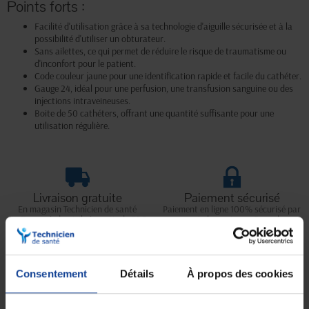
Points forts :
Facilité d'utilisation grâce à sa technologie d'aiguille sécurisée et à la
possibilité d'utiliser un obturateur.
Sans ailettes, ce qui permet de réduire le risque de traumatisme ou
d'inconfort pour le patient.
Code couleur jaune pour une identification rapide et facile du cathéter.
Gauge 24, idéal pour une perfusion, une transfusion sanguine ou des
injections intraveineuses.
Boite de 50 cathéters, offrant une quantité suffisante pour une
utilisation régulière.
Livraison gratuite
Paiement sécurisé
En magasin Technicien de santé
Paiement en ligne 100% sécurisé par
En France à domicile à partir de 99€
carte bancaire ou Paypal
d'achats
Consentement
Détails
À propos des cookies
Expédition
Service client
soignée et discrète
Lundi au jeudi : 9h à 12h30 - 13h30 à