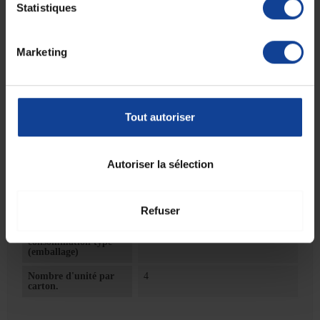
Statistiques
• Présentation :
Taille S (50 à 90 cm).
Fiche technique
Marketing
Fiche technique
Conditionnement
14
(pièce par sachet)
Tout autoriser
Taille protection
S
Autoriser la sélection
Absorption en gouttes
6 gouttes
Unité de
14
consommation
nombre
Refuser
Unité de
Sachet(s)
consommation type
(emballage)
Nombre d'unité par
4
carton.