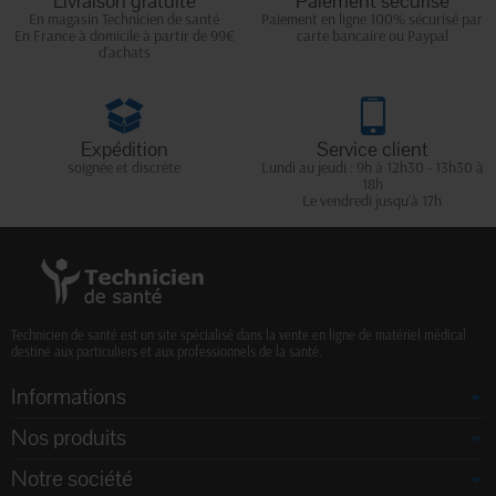
Livraison gratuite
Paiement sécurisé
En magasin Technicien de santé
Paiement en ligne 100% sécurisé par
En France à domicile à partir de 99€
carte bancaire ou Paypal
d'achats
Expédition
Service client
soignée et discrète
Lundi au jeudi : 9h à 12h30 - 13h30 à
18h
Le vendredi jusqu'à 17h
Technicien de santé est un site spécialisé dans la vente en ligne de matériel médical
destiné aux particuliers et aux professionnels de la santé.
Informations
Nos produits
Notre société