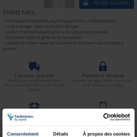
Ajouter au panier
Points forts :
- Haut niveau d'absorption adapté aux personnes à mobilité réduite
- Facile à changer, même en position allongée
- Confort et sécurité assurés grâce à une sensation de douceur
- Absorption rapide et garde au sec instantané
- Contrôle des odeurs pour une sensation de fraîcheur tout au long de la
journée
Livraison gratuite
Paiement sécurisé
En magasin Technicien de santé
Paiement en ligne 100% sécurisé par
En France à domicile à partir de 99€
carte bancaire ou Paypal
d'achats
Expédition
Service client
soignée et discrète
Lundi au jeudi : 9h à 12h30 - 13h30 à
18h
Le vendredi jusqu'à 17h
Consentement
Détails
À propos des cookies