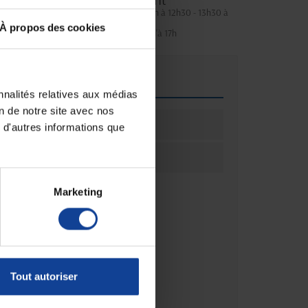
Service client
Lundi au jeudi : 9h à 12h30 - 13h30 à
18h
À propos des cookies
Le vendredi jusqu'à 17h
que
nnalités relatives aux médias
on de notre site avec nos
ation
1
 d'autres informations que
ation
Unité(s)
Marketing
Tout autoriser