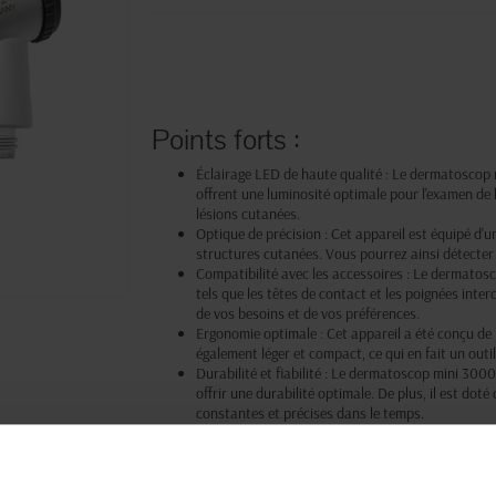
Points forts :
Éclairage LED de haute qualité : Le dermatoscop
offrent une luminosité optimale pour l'examen de l
lésions cutanées.
Optique de précision : Cet appareil est équipé d'
structures cutanées. Vous pourrez ainsi détecter
Compatibilité avec les accessoires : Le dermato
tels que les têtes de contact et les poignées inte
de vos besoins et de vos préférences.
Ergonomie optimale : Cet appareil a été conçu de
également léger et compact, ce qui en fait un outil
Durabilité et fiabilité : Le dermatoscop mini 300
offrir une durabilité optimale. De plus, il est dot
constantes et précises dans le temps.