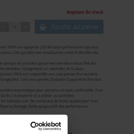
Rupture de stock
Ajouter au panier
 mini 3000 est équipé de LED de haute performance qui vous
a peau. Cela garantit une visualisation claire et détaillée des
une optique de précision qui permet une observation fine des
 les moindres changements et anomalies de la peau.
scop mini 3000 est compatible avec une gamme d'accessoires
rchangeables. Cela vous permet d'adapter l'appareil en fonction
 manière ergonomique pour une prise en main confortable. Il est
 facile à transporter et à utiliser au quotidien.
0 est fabriqué avec des matériaux de haute qualité pour vous
é d'une technologie fiable qui garantit des performances