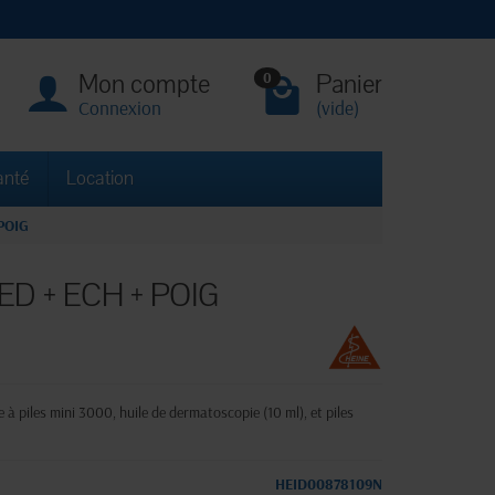
Mon compte
Panier
0
Connexion
(vide)
anté
Location
POIG
ED + ECH + POIG
 à piles mini 3000, huile de dermatoscopie (10 ml), et piles
HEID00878109N