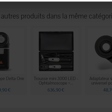
 autres produits dans la même catégori
pe Delta One
Trousse mini 3000 LED -
Adaptateur 
Ophtalmoscope +...
universel po
9,90 €
636,90 €
48,7