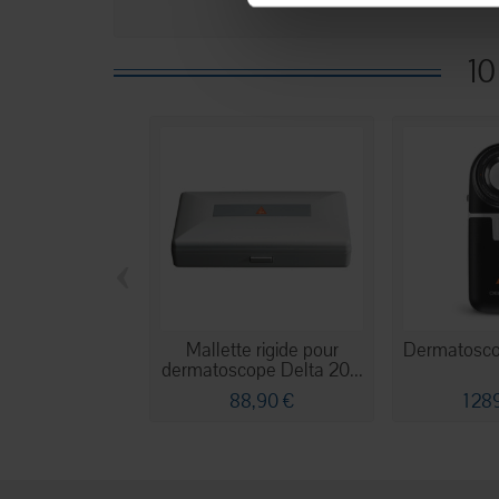
10
‹
Mallette rigide pour
Dermatosco
dermatoscope Delta 20...
88,90 €
1 28