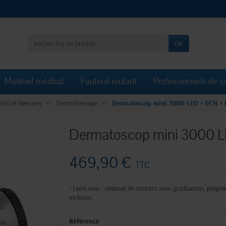
OK
Matériel médical
Fauteuil roulant
Professionnels de s
stic et mesures
Dermatoscope
Dermatoscop mini 3000 LED + ECH + 
Dermatoscop mini 3000 L
469,90 €
TTC
• Livré avec : embout de contact avec graduation, poignée
incluses.
Référence