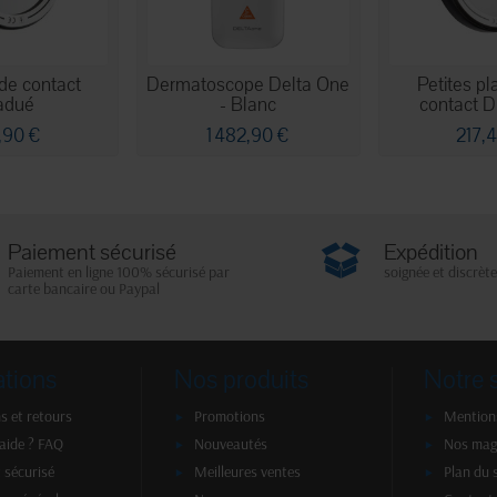
de contact
Dermatoscope Delta One
Petites p
adué
- Blanc
contact 
,90 €
1 482,90 €
217,
Paiement sécurisé
Expédition
Paiement en ligne 100% sécurisé par
soignée et discrète
carte bancaire ou Paypal
ations
Nos produits
Notre 
s et retours
Promotions
Mentions
'aide ? FAQ
Nouveautés
Nos mag
 sécurisé
Meilleures ventes
Plan du 