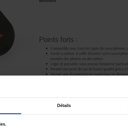
Référence
Points forts :
Compatible avec tous les types de smartphones, q
Facile à utiliser, il suffit d'insérer votre smartph
prendre des photos ou des vidéos
Léger et portable, vous pouvez l'emporter partout
Permet une prise de vue de haute qualité grâce 
Permet une documentation numérique en dermatosc
Paiement sécurisé
Expédition
Paiement en ligne 100% sécurisé par
soignée et discrète
carte bancaire ou Paypal
Détails
ies.