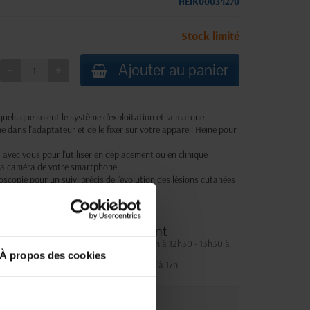
HEIK00034270
Stock limité
Ajouter au panier
uels que soient le système d'exploitation et la marque
one dans l'adaptateur et de le fixer sur votre appareil Heine pour
 avec vous pour l'utiliser en déplacement ou en clinique
à la caméra de votre smartphone
opie pour un suivi précis de l'évolution des lésions cutanées
Service client
Lundi au jeudi : 9h à 12h30 - 13h30 à
18h
À propos des cookies
Le vendredi jusqu'à 17h