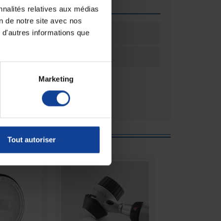
que
nnalités relatives aux médias
on de notre site avec nos
ation
1
 d'autres informations que
ation
Unité(s)
Marketing
e :
Tout autoriser