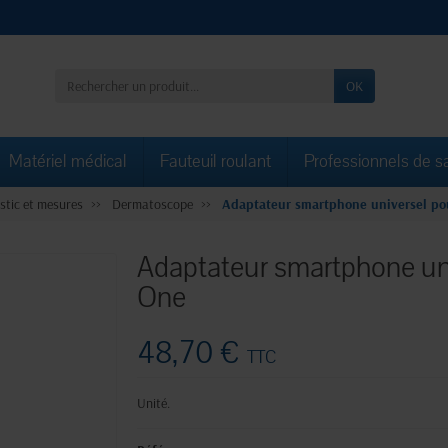
OK
Matériel médical
Fauteuil roulant
Professionnels de s
stic et mesures
Dermatoscope
Adaptateur smartphone universel pou
Adaptateur smartphone uni
One
48,70 €
TTC
Unité.