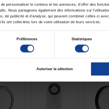
Fiche techni
e personnaliser le contenu et les annonces, d'offrir des fonctio
rafic. Nous partageons également des informations sur l'utilisati
 sur la coque du smartphone et ne peut être retiré sans
Unité de consomm
, de publicité et d'analyse, qui peuvent combiner celles-ci avec
nombre
ils ont collectées lors de votre utilisation de leurs services.
l est conseillé d’utiliser une coque spécifique afin
Unité de consomm
type (emballage)
n plastique avec une surface lisse. La caméra ne doit
Préférences
Statistiques
n nouvel adaptateur sera nécessaire.
 autres produits dans la même catégori
Autoriser la sélection