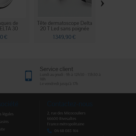
›
laques de
Tête dermatoscope Delta
Dermatosco
DELTA 30
20 T Led sans poignée
3000 + poign
40 €
1 349,90 €
488,0
Service client
Lundi au jeudi : 9h à 12h30 - 13h30 à
18h
Le vendredi jusqu'à 17h
société
Contactez-nous
2, rue des Micocouliers
 légales
66600 Rivesaltes
asins
France métropolitaine
site
04 68 083 164