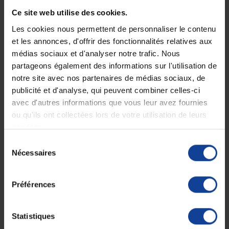
Ce site web utilise des cookies.
Description
Les cookies nous permettent de personnaliser le contenu
et les annonces, d'offrir des fonctionnalités relatives aux
Description produit :
Nettoie, détartre et fait briller les cuvettes de toilettes. Sa texture en
médias sociaux et d'analyser notre trafic. Nous
gel assure une bonne adhérence sur les parois verticales, facilitant
partageons également des informations sur l'utilisation de
ainsi le nettoyage. Compatible avec les fosses septiques.
notre site avec nos partenaires de médias sociaux, de
Domaines d’utilisation :
publicité et d'analyse, qui peuvent combiner celles-ci
•
Toilettes de cuisines.
avec d'autres informations que vous leur avez fournies
•
Hôpitaux.
ou qu'ils ont collectées lors de votre utilisation de leurs
•
Collectivités.
•
Entreprises de propreté.
services.
Sélection
Mode d’emploi :
Nécessaires
Produit prêt à l’emploi. Appliquer sous les rebords de la cuvette.
du
Laisser agir pendant 10 minutes. Brosser si nécessaire, puis tirer la
consentement
chasse d’eau.
Pour un usage responsable, respecter les doses recommandées et
Préférences
utiliser à la température minimale efficace, afin de limiter la
consommation d’eau et d’énergie ainsi que la pollution des eaux.
Fiche technique
Statistiques