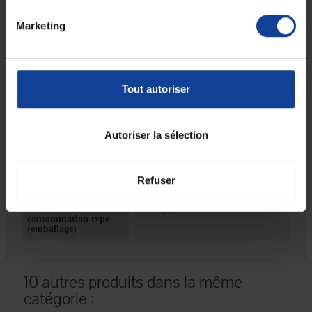
Fiche technique
Marketing
Quantité de volume
1000
Indique la quantité de
contenu dans le
contenant
Tout autoriser
Unité mesure de
millilitre(s)
volume (indique
l'unité de mesure
utilisée pour la
Autoriser la sélection
quantité de volume)
Unité de
1
consommation
Refuser
nombre
Unité de
Unité(s)
consommation type
(emballage)
10 autres produits dans la même
catégorie :