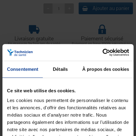
Ajouter au panier
Livraison gratuite
Paiement sécurisé
En magasin Technicien de santé
Paiement en ligne 100% sécurisé par
En France à domicile à partir de 99€
carte bancaire ou Paypal
d'achats
Consentement
Détails
À propos des cookies
Expédition
Service client
soignée et discrète
Lundi au jeudi : 9h à 12h30 - 13h30 à
18h
Ce site web utilise des cookies.
Le vendredi jusqu'à 17h
Les cookies nous permettent de personnaliser le contenu
et les annonces, d'offrir des fonctionnalités relatives aux
Description
médias sociaux et d'analyser notre trafic. Nous
partageons également des informations sur l'utilisation de
•
Essuie-mains extra doux, offrant un grand confort d'utilisation.
notre site avec nos partenaires de médias sociaux, de
•
Fabriqués en 100% pure ouate de coton, garantissant une grande