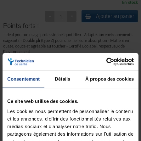
En stock
Ajouter au panier
Points forts :
- Idéal pour un usage professionnel quotidien - Adapté aux environnements
exigeants - Double pli (type Z) pour une meilleure absorption - Matière en
ouate, douce et agréable au toucher - Certifié Ecolabel, respectueux de
l'environnement
Livraison gratuite
Paiement sécurisé
Consentement
Détails
À propos des cookies
En magasin Technicien de santé
Paiement en ligne 100% sécurisé par
En France à domicile à partir de 99€
carte bancaire ou Paypal
d'achats
Ce site web utilise des cookies.
Les cookies nous permettent de personnaliser le contenu
et les annonces, d'offrir des fonctionnalités relatives aux
Expédition
Service client
médias sociaux et d'analyser notre trafic. Nous
soignée et discrète
Lundi au jeudi : 9h à 12h30 - 13h30 à
18h
partageons également des informations sur l'utilisation de
Le vendredi jusqu'à 17h