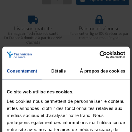
Livraison gratuite
Paiement sécurisé
En magasin Technicien de santé
Paiement en ligne 100% sécurisé par
En France à domicile à partir de 99€
carte bancaire ou Paypal
d'achats
Expédition
Service client
Consentement
Détails
À propos des cookies
soignée et discrète
Lundi au jeudi : 9h à 12h30 - 13h30 à
18h
Le vendredi jusqu'à 17h
Ce site web utilise des cookies.
Description
Les cookies nous permettent de personnaliser le contenu
et les annonces, d'offrir des fonctionnalités relatives aux
Les étuis péniens Conveen Security et Conveen Security Specific
médias sociaux et d'analyser notre trafic. Nous
offrent :
partageons également des informations sur l'utilisation de
• Un applicateur et une languette pour une pose homogène.
notre site avec nos partenaires de médias sociaux, de