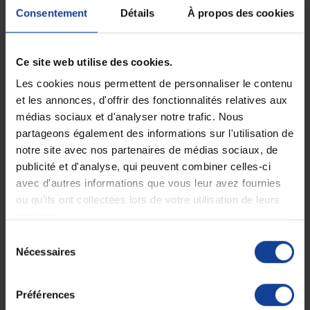
• composé d’un dérivé siliconé extensible et perméable à l’air,
Consentement
Détails
À propos des cookies
• partie adhésive fiable et respectueuse de la peau,
• sans latex, retrait sans résidu ni odeur,
• étui pénien de 7,8 cm de long avec un adhésif de 4 cm,
• conditionné en sachet individuel, boîte de 30 étuis.
Ce site web utilise des cookies.
Les cookies nous permettent de personnaliser le contenu
Indication :
et les annonces, d'offrir des fonctionnalités relatives aux
médias sociaux et d'analyser notre trafic. Nous
• conçu pour les hommes souffrant d’incontinence urinaire,
partageons également des informations sur l'utilisation de
• permet de maintenir au sec toute la journée,
• adapté aux verges d'une longueur de 5 cm et plus,
notre site avec nos partenaires de médias sociaux, de
• compatible avec toutes les poches à urine de la gamme Conveen.
publicité et d'analyse, qui peuvent combiner celles-ci
avec d'autres informations que vous leur avez fournies
ou qu'ils ont collectées lors de votre utilisation de leurs
Composition :
services.
• étui pénien en silicone,
Sélection
• adhésif spécialement étudié pour être fiable et respectueux de la
Nécessaires
du
peau,
• système anti-fuites incluant un bulbe anti-coudage et un connecteur
consentement
à stries anti-dérapantes.
Préférences