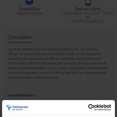
Expédition
Service client
soignée et discrète
Lundi au jeudi : 9h à 12h30 - 13h30 à
18h
Le vendredi jusqu'à 17h
Description
Les étuis péniens Conveen Optima Standard sont une solution
efficace et confortable pour les hommes souffrant d’incontinence
urinaire. Leur conception en silicone extensible, leur système anti-
fuites et leur adhésif fiable permettent une utilisation quotidienne en
toute sécurité et discrétion. Grâce à leur compatibilité avec les poches
à urine de la gamme Conveen, ils offrent une prise en charge optimale
de l’incontinence urinaire masculine.
Caractéristiques :
• étui pénien de dernière génération proposé par Coloplast pour les
hommes souffrant d’incontinence urinaire,
• discret, fiable et très facile d’utilisation,