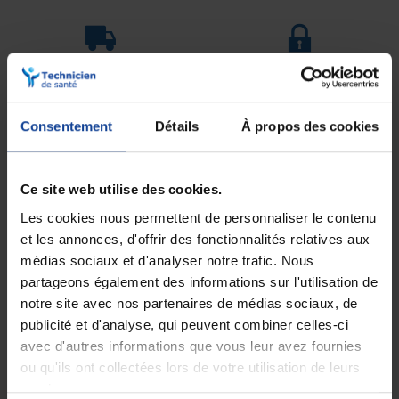
Livraison gratuite
Paiement sécurisé
En magasin Technicien de santé
Paiement en ligne 100% sécurisé par
En France à domicile à partir de 99€
carte bancaire ou Paypal
d'achats
Consentement
Détails
À propos des cookies
Expédition
Service client
Ce site web utilise des cookies.
soignée et discrète
Lundi au jeudi : 9h à 12h30 - 13h30 à
18h
Les cookies nous permettent de personnaliser le contenu
Le vendredi jusqu'à 17h
et les annonces, d'offrir des fonctionnalités relatives aux
médias sociaux et d'analyser notre trafic. Nous
Description
partageons également des informations sur l'utilisation de
notre site avec nos partenaires de médias sociaux, de
Le Conveen Étui Pénien, accompagné de son joint de fixation, est un
publicité et d'analyse, qui peuvent combiner celles-ci
dispositif médical de Coloplast conçu pour gérer l’incontinence
avec d'autres informations que vous leur avez fournies
masculine. Idéal pour les patients souhaitant préserver leur
ou qu'ils ont collectées lors de votre utilisation de leurs
autonomie, il permet l’évacuation discrète des urines via une poche
fixée à la jambe. Hypoallergénique, souple, et facile à installer, il
services.