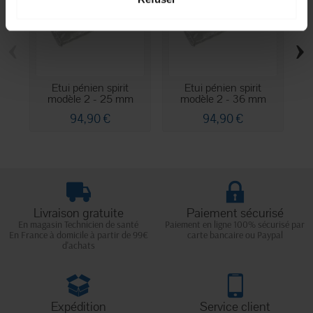
‹
›
Etui pénien spirit
Etui pénien spirit
modèle 2 - 25 mm
modèle 2 - 36 mm
94,90 €
94,90 €
Livraison gratuite
Paiement sécurisé
En magasin Technicien de santé
Paiement en ligne 100% sécurisé par
En France à domicile à partir de 99€
carte bancaire ou Paypal
d'achats
Expédition
Service client