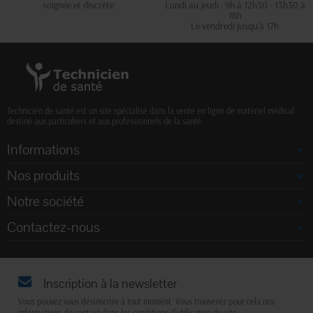
soignée et discrète
Lundi au jeudi : 9h à 12h30 - 13h30 à
18h
Le vendredi jusqu'à 17h
Technicien de santé est un site spécialisé dans la vente en ligne de matériel médical
destiné aux particuliers et aux professionnels de la santé.
Informations
Nos produits
Notre société
Contactez-nous
Inscription à la newsletter
Vous pouvez vous désinscrire à tout moment. Vous trouverez pour cela nos
informations de contact dans les conditions d'utilisation du site.